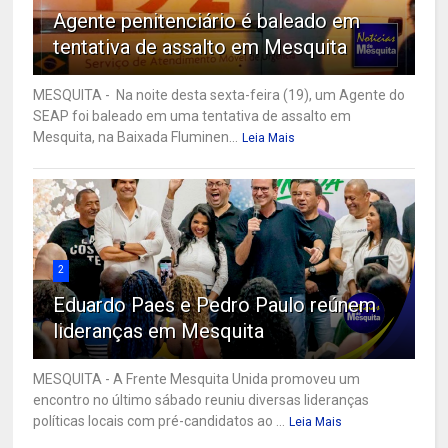
Agente penitenciário é baleado em
tentativa de assalto em Mesquita
MESQUITA - Na noite desta sexta-feira (19), um Agente do
SEAP foi baleado em uma tentativa de assalto em
Mesquita, na Baixada Fluminen...
Leia Mais
2
Eduardo Paes e Pedro Paulo reúnem
lideranças em Mesquita
MESQUITA - A Frente Mesquita Unida promoveu um
encontro no último sábado reuniu diversas lideranças
políticas locais com pré-candidatos ao ...
Leia Mais