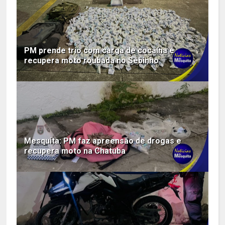
PM prende trio com carga de cocaína e
recupera moto roubada no Sebinho
Mesquita: PM faz apreensão de drogas e
recupera moto na Chatuba