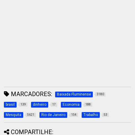
MARCADORES:
Baixada Fluminense
3180
brasil
dinheiro
Economia
139
17
188
Mesquita
Rio de Janeiro
Trabalho
5621
154
53
COMPARTILHE: