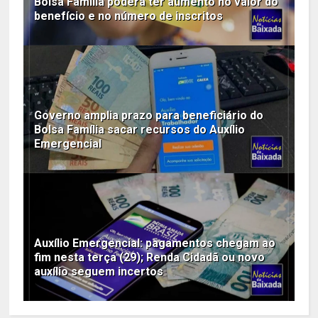
Bolsa Família poderá ter aumento no valor do
benefício e no número de inscritos
Governo amplia prazo para beneficiário do
Bolsa Família sacar recursos do Auxílio
Emergencial
Auxílio Emergencial: pagamentos chegam ao
fim nesta terça (29); Renda Cidadã ou novo
auxílio seguem incertos