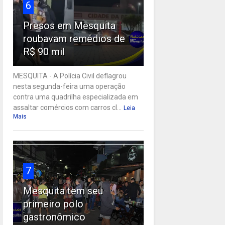
6
Presos em Mesquita
roubavam remédios de
R$ 90 mil
MESQUITA - A Polícia Civil deflagrou
nesta segunda-feira uma operação
contra uma quadrilha especializada em
assaltar comércios com carros cl...
Leia
Mais
7
Mesquita tem seu
primeiro polo
gastronômico