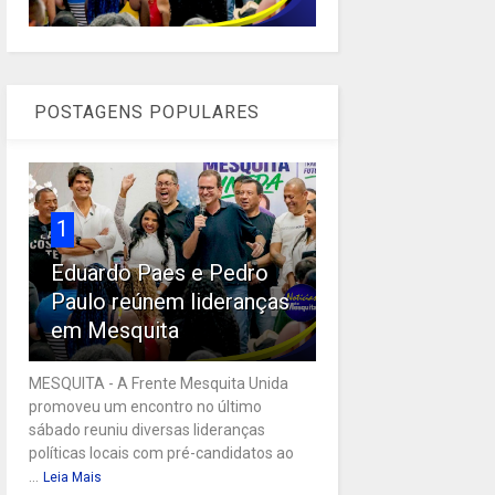
POSTAGENS POPULARES
1
Eduardo Paes e Pedro
Paulo reúnem lideranças
em Mesquita
MESQUITA - A Frente Mesquita Unida
promoveu um encontro no último
sábado reuniu diversas lideranças
políticas locais com pré-candidatos ao
...
Leia Mais