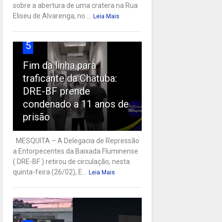
sobre a abertura de uma cratera na Rua
Eliseu de Alvarenga, no ...
Leia Mais
5
Fim da linha para
traficante da Chatuba:
DRE-BF prende
condenado a 11 anos de
prisão
MESQUITA – A Delegacia de Repressão
a Entorpecentes da Baixada Fluminense
( DRE-BF ) retirou de circulação, nesta
quinta-feira (26/02), E...
Leia Mais