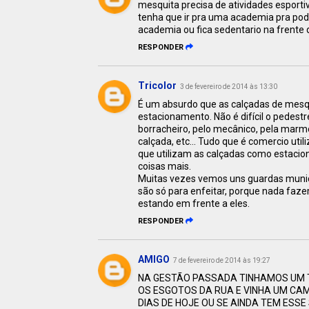
mesquita precisa de atividades esporti
tenha que ir pra uma academia pra pode
academia ou fica sedentario na frente 
RESPONDER
Tricolor
3 de fevereiro de 2014 às 13:30
É um absurdo que as calçadas de mesqu
estacionamento. Não é difícil o pedestr
borracheiro, pelo mecânico, pela marm
calçada, etc... Tudo que é comercio uti
que utilizam as calçadas como estaci
coisas mais.
Muitas vezes vemos uns guardas munic
são só para enfeitar, porque nada f
estando em frente a eles.
RESPONDER
AMIGO
7 de fevereiro de 2014 às 19:27
NA GESTÃO PASSADA TINHAMOS UM T
OS ESGOTOS DA RUA E VINHA UM CAM
DIAS DE HOJE OU SE AINDA TEM ESSE