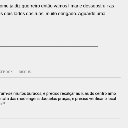
nome já diz guerreiro então vamos limar e dessobstruir as
os dois lados das ruas. muito obrigado. Aguardo uma
______________________________________
CEBOOK
DISQUS
ram-se muitos buracos, e preciso recalçar as ruas do centro amo
tetuta das modelagens daquelas praças, e preciso verificar o local
!!!