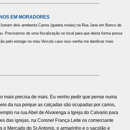
______________________________________
NOS EM MORADORES
 Fizeram dois arrebenta Carros (quebra molas) na Rua Jane em Banco de
izou. Precisamos de uma fiscalização no local para que desta forma possa
ação pelo estrago no meu Veículo caso isso venha me danificar mais
______________________________________
o mais precisa de mais. Eu venho pedir que pense numa
io da rua porque as calçadas são ocupadas por carros,
xemplo na rua Abel de Alvarenga a Igreja do Calvario para
es das igrejas, na Coronel França Leite os comerciante
as o Mercado do Sr.Antonio, o armarinho e o sacolão e