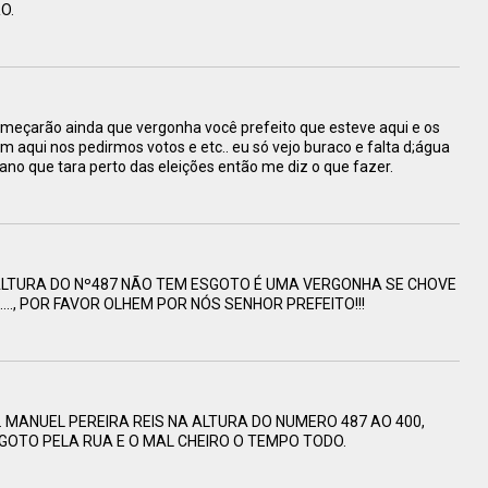
O.
meçarão ainda que vergonha você prefeito que esteve aqui e os
 aqui nos pedirmos votos e etc.. eu só vejo buraco e falta d;água
o ano que tara perto das eleições então me diz o que fazer.
 ALTURA DO Nº487 NÃO TEM ESGOTO É UMA VERGONHA SE CHOVE
....., POR FAVOR OLHEM POR NÓS SENHOR PREFEITO!!!
 MANUEL PEREIRA REIS NA ALTURA DO NUMERO 487 AO 400,
GOTO PELA RUA E O MAL CHEIRO O TEMPO TODO.