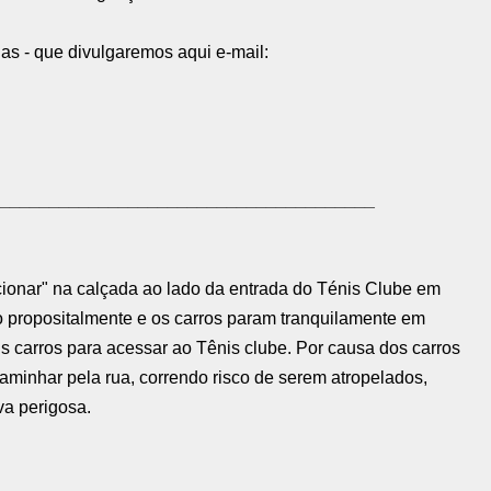
das - que divulgaremos aqui
e-mail:
______________________________________
acionar" na calçada ao lado da entrada do Ténis Clube em
rio propositalmente e os carros param tranquilamente em
s carros para acessar ao Tênis clube. Por causa dos carros
aminhar pela rua, correndo risco de serem atropelados,
va perigosa.