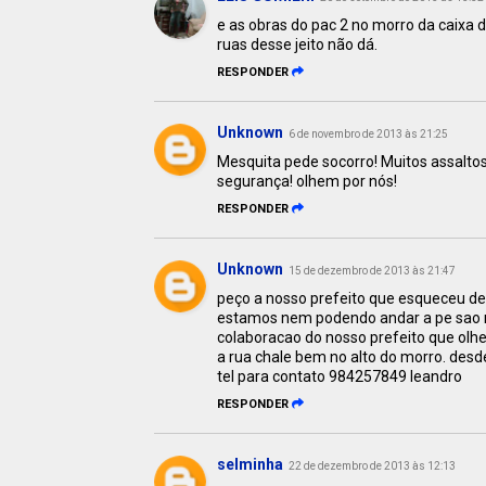
e as obras do pac 2 no morro da caix
ruas desse jeito não dá.
RESPONDER
Unknown
6 de novembro de 2013 às 21:25
Mesquita pede socorro! Muitos assalt
segurança! olhem por nós!
RESPONDER
Unknown
15 de dezembro de 2013 às 21:47
peço a nosso prefeito que esqueceu de t
estamos nem podendo andar a pe sao m
colaboracao do nosso prefeito que olhe
a rua chale bem no alto do morro. desd
tel para contato 984257849 leandro
RESPONDER
selminha
22 de dezembro de 2013 às 12:13