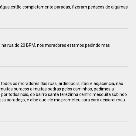
a dágua estão completamente paradas, fizeram pedaços de algumas
os na rua do 20 BPM, nós moradores estamos pedindo mas
odos os moradores das ruas jardinopolis, itaci e adjacencia, nao
uitos buracos e muitas pedras pelos caminhos, pedimos a
 por todos nois, do bairro santa terezinha centro mesquita subindo
e ja agradeço, e olhe que ele me prometeu cara cara deixarei meu