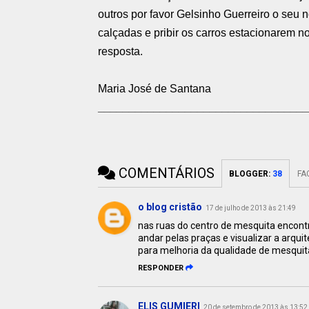
outros por favor Gelsinho Guerreiro o seu 
calçadas e pribir os carros estacionarem n
resposta.
Maria José de Santana
__________________________________
COMENTÁRIOS
BLOGGER
:
38
FA
o blog cristão
17 de julho de 2013 às 21:49
nas ruas do centro de mesquita encont
andar pelas praças e visualizar a arqui
para melhoria da qualidade de mesquita 
RESPONDER
ELIS GUMIERI
20 de setembro de 2013 às 13:52