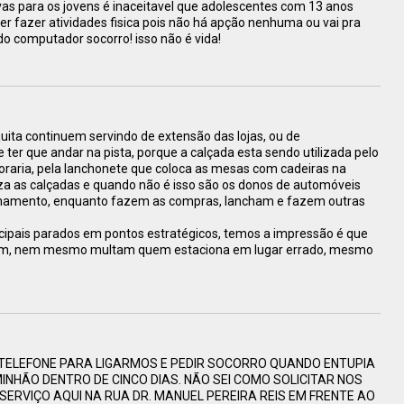
vas para os jovens é inaceitavel que adolescentes com 13 anos
r fazer atividades fisica pois não há apção nenhuma ou vai pra
do computador socorro! isso não é vida!
ita continuem servindo de extensão das lojas, ou de
e ter que andar na pista, porque a calçada esta sendo utilizada pelo
oraria, pela lanchonete que coloca as mesas com cadeiras na
liza as calçadas e quando não é isso são os donos de automóveis
onamento, enquanto fazem as compras, lancham e fazem outras
ipais parados em pontos estratégicos, temos a impressão é que
azem, nem mesmo multam quem estaciona em lugar errado, mesmo
ELEFONE PARA LIGARMOS E PEDIR SOCORRO QUANDO ENTUPIA
INHÃO DENTRO DE CINCO DIAS. NÃO SEI COMO SOLICITAR NOS
 SERVIÇO AQUI NA RUA DR. MANUEL PEREIRA REIS EM FRENTE AO