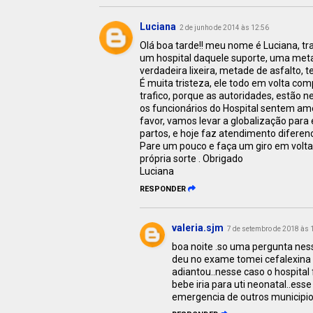
Luciana
2 de junho de 2014 às 12:56
Olá boa tarde!! meu nome é Luciana, t
um hospital daquele suporte, uma meta 
verdadeira lixeira, metade de asfalto
É muita tristeza, ele todo em volta 
trafico, porque as autoridades, estão ne
os funcionários do Hospital sentem amea
favor, vamos levar a globalização para e
partos, e hoje faz atendimento diferen
Pare um pouco e faça um giro em volt
própria sorte . Obrigado
Luciana
RESPONDER
valeria.sjm
7 de setembro de 2018 às 
boa noite .so uma pergunta ness
deu no exame tomei cefalexina 
adiantou..nesse caso o hospital
bebe iria para uti neonatal..es
emergencia de outros municipio