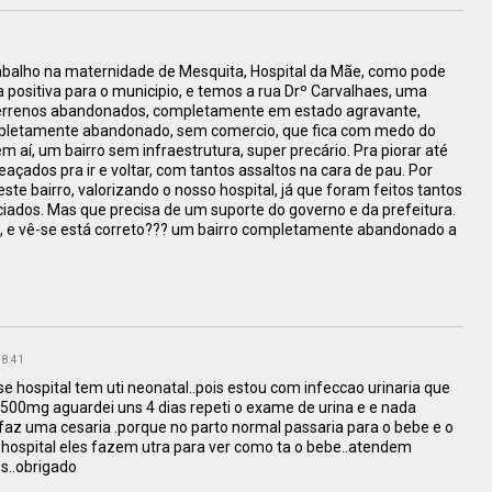
rabalho na maternidade de Mesquita, Hospital da Mãe, como pode
positiva para o municipio, e temos a rua Drº Carvalhaes, uma
, terrenos abandonados, completamente em estado agravante,
completamente abandonado, sem comercio, que fica com medo do
m aí, um bairro sem infraestrutura, super precário. Pra piorar até
çados pra ir e voltar, com tantos assaltos na cara de pau. Por
ste bairro, valorizando o nosso hospital, já que foram feitos tantos
ciados. Mas que precisa de um suporte do governo e da prefeitura.
a, e vê-se está correto??? um bairro completamente abandonado a
18:41
e hospital tem uti neonatal..pois estou com infeccao urinaria que
500mg aguardei uns 4 dias repeti o exame de urina e e nada
 faz uma cesaria .porque no parto normal passaria para o bebe e o
se hospital eles fazem utra para ver como ta o bebe..atendem
s..obrigado