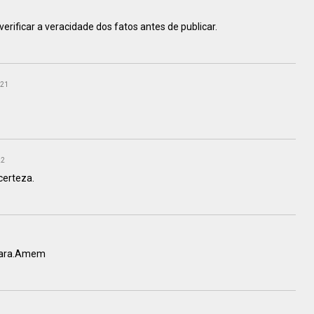
rificar a veracidade dos fatos antes de publicar.
:21
22
certeza.
erara.Amem