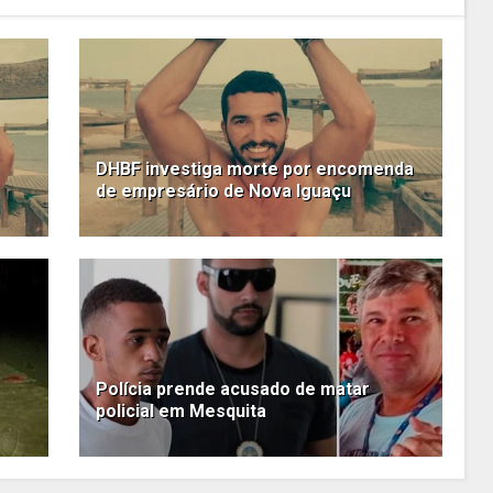
DHBF investiga morte por encomenda
de empresário de Nova Iguaçu
Polícia prende acusado de matar
policial em Mesquita