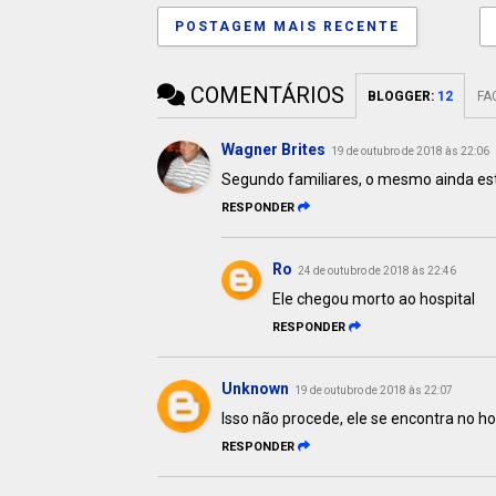
POSTAGEM MAIS RECENTE
COMENTÁRIOS
BLOGGER
:
12
FA
Wagner Brites
19 de outubro de 2018 às 22:06
Segundo familiares, o mesmo ainda est
RESPONDER
Ro
24 de outubro de 2018 às 22:46
Ele chegou morto ao hospital
RESPONDER
Unknown
19 de outubro de 2018 às 22:07
Isso não procede, ele se encontra no ho
RESPONDER