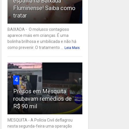
espalha na Baixada
Fluminense! Saiba como
tratar
BAIXADA - O molusco contagioso
aparece mais em crianças. É uma
bolinha brilhosa e umbilicada e não há
como prevenir. O tratamento ...
Leia Mais
4
Presos em Mesquita
roubavam remédios de
R$ 90 mil
MESQUITA - A Polícia Civil deflagrou
nesta segunda-feira uma operação