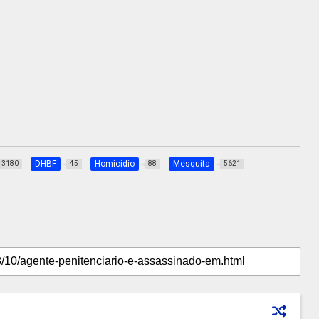
DHBF
Homicídio
Mesquita
3180
45
88
5621