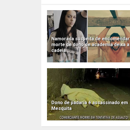
Namorada suspeita de encomendar
morte de dono de academia deixa a
cadeia
Dono de padaria é assassinado em
Mesquita