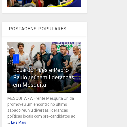
POSTAGENS POPULARES
1
Eduardo Paes e Pedro
Paulo reúnem lideranças
em Mesquita
MESQUITA - A Frente Mesquita Unida
promoveu um encontro no último
sábado reuniu diversas lideranças
políticas locais com pré-candidatos ao
...
Leia Mais