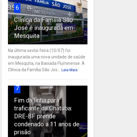
6
Clínica da Família São
José é inaugurada em
Mesquita
Na última sexta-feira (10/07) foi
inaugurada uma nova unidade de saúde
em Mesquita, na Baixada Fluminense. A
Clínica da Família São Jos...
Leia Mais
7
Fim da linha para
traficante da Chatuba:
DRE-BF prende
condenado a 11 anos de
prisão