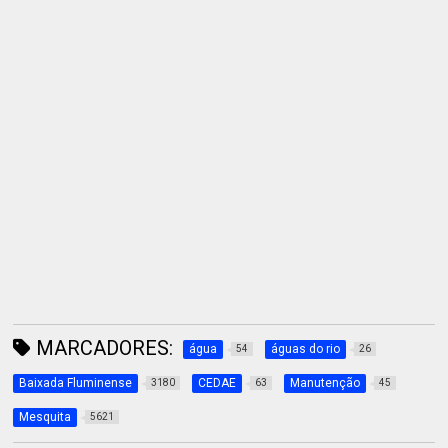
MARCADORES:
água
águas do rio
54
26
Baixada Fluminense
CEDAE
Manutenção
3180
63
45
Mesquita
5621