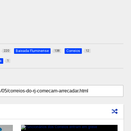
Baixada Fluminense
Correios
220
138
12
a
1