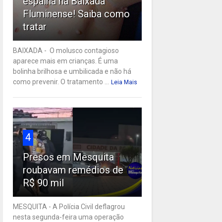
espalha na Baixada
Fluminense! Saiba como
tratar
BAIXADA - O molusco contagioso
aparece mais em crianças. É uma
bolinha brilhosa e umbilicada e não há
como prevenir. O tratamento ...
Leia Mais
4
Presos em Mesquita
roubavam remédios de
R$ 90 mil
MESQUITA - A Polícia Civil deflagrou
nesta segunda-feira uma operação