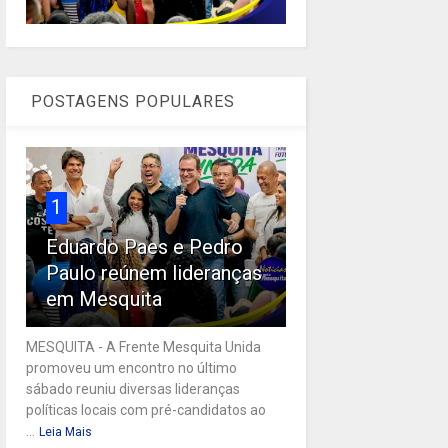
POSTAGENS POPULARES
1
Eduardo Paes e Pedro
Paulo reúnem lideranças
em Mesquita
MESQUITA - A Frente Mesquita Unida
promoveu um encontro no último
sábado reuniu diversas lideranças
políticas locais com pré-candidatos ao
...
Leia Mais