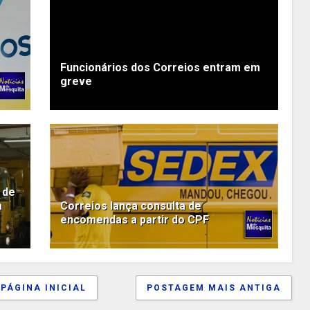
Funcionários dos Correios entram em
greve
 de
a
Correios lança consulta de
encomendas a partir do CPF
PÁGINA INICIAL
POSTAGEM MAIS ANTIGA