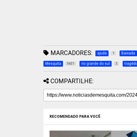
MARCADORES:
ajuda
Baixada
1
Mesquita
rio grande do sul
tragédi
5621
2
COMPARTILHE:
RECOMENDADO PARA VOCÊ