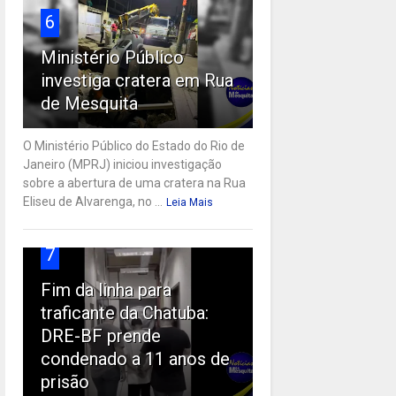
6
Ministério Público
investiga cratera em Rua
de Mesquita
O Ministério Público do Estado do Rio de
Janeiro (MPRJ) iniciou investigação
sobre a abertura de uma cratera na Rua
Eliseu de Alvarenga, no ...
Leia Mais
7
Fim da linha para
traficante da Chatuba:
DRE-BF prende
condenado a 11 anos de
prisão