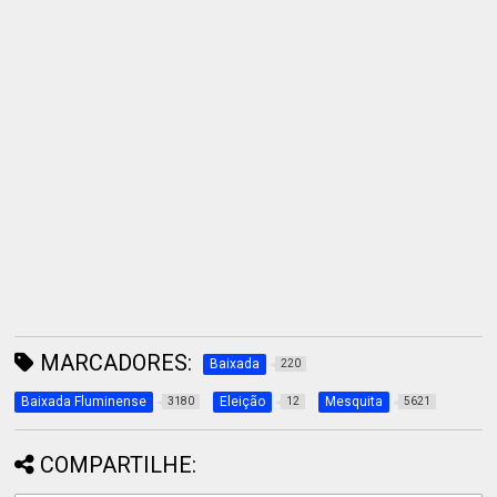
MARCADORES:
Baixada
220
Baixada Fluminense
Eleição
Mesquita
3180
12
5621
COMPARTILHE: