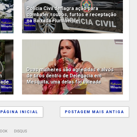
Polícia Civil deflagra ação para
combater roubos, furtos e receptação
na Baixada Fluminense
Duas mulheres são agredidas e alvos
m
de tiros dentro de Delegacia em
dade
Mesquita; uma delas foi baleada
PÁGINA INICIAL
POSTAGEM MAIS ANTIGA
BOOK
DISQUS