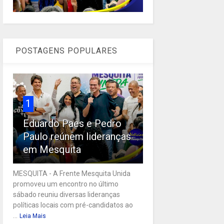
POSTAGENS POPULARES
1
Eduardo Paes e Pedro
Paulo reúnem lideranças
em Mesquita
MESQUITA - A Frente Mesquita Unida
promoveu um encontro no último
sábado reuniu diversas lideranças
políticas locais com pré-candidatos ao
...
Leia Mais