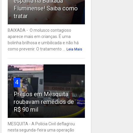
espalha na Baixada
Fluminense! Saiba como
tratar
BAIXADA - O molusco contagioso
aparece mais em crianças. É uma
bolinha brilhosa e umbilicada e não há
como prevenir. O tratamento ...
Leia Mais
4
Presos em Mesquita
roubavam remédios de
R$ 90 mil
MESQUITA - A Polícia Civil deflagrou
nesta segunda-feira uma operação