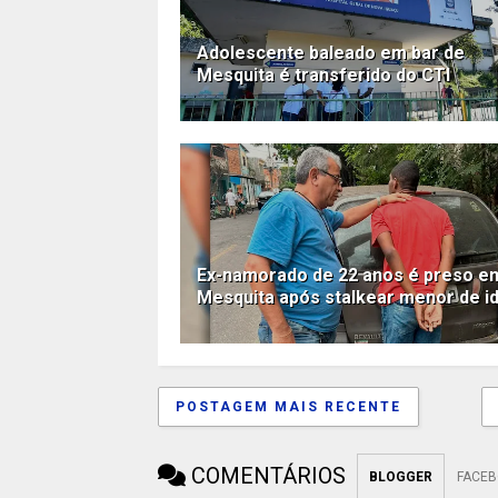
Adolescente baleado em bar de
Mesquita é transferido do CTI
Ex-namorado de 22 anos é preso e
Mesquita após stalkear menor de i
POSTAGEM MAIS RECENTE
COMENTÁRIOS
BLOGGER
FACE