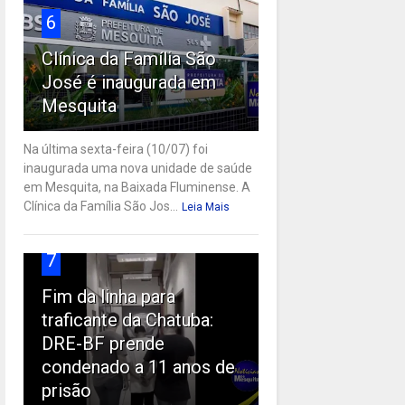
6
Clínica da Família São
José é inaugurada em
Mesquita
Na última sexta-feira (10/07) foi
inaugurada uma nova unidade de saúde
em Mesquita, na Baixada Fluminense. A
Clínica da Família São Jos...
Leia Mais
7
Fim da linha para
traficante da Chatuba:
DRE-BF prende
condenado a 11 anos de
prisão