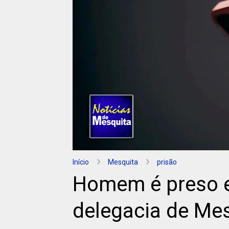
Início
Mesquita
prisão
Homem é preso e
delegacia de Me