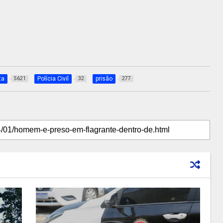
ta
Polícia Civil
prisão
5621
32
277