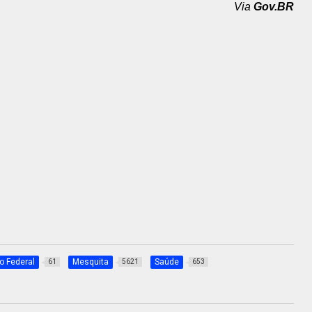
Via
Gov.BR
o Federal
Mesquita
Saúde
61
5621
653