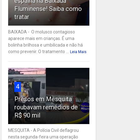
espalha na Baixada
Fluminense! Saiba como
tratar
BAIXADA - O molusco contagioso
aparece mais em crianças. É uma
bolinha brilhosa e umbilicada e não há
como prevenir. O tratamento ...
Leia Mais
4
Presos em Mesquita
roubavam remédios de
R$ 90 mil
MESQUITA - A Polícia Civil deflagrou
nesta segunda-feira uma operação