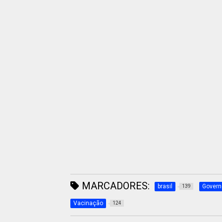
MARCADORES:
brasil
Govern
139
Vacinação
124