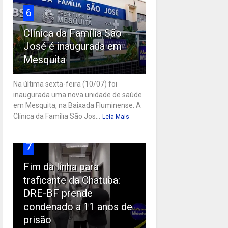
6
Clínica da Família São
José é inaugurada em
Mesquita
Na última sexta-feira (10/07) foi
inaugurada uma nova unidade de saúde
em Mesquita, na Baixada Fluminense. A
Clínica da Família São Jos...
Leia Mais
7
Fim da linha para
traficante da Chatuba:
DRE-BF prende
condenado a 11 anos de
prisão