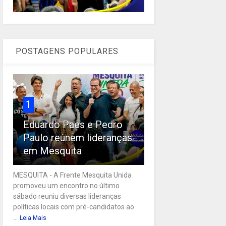
POSTAGENS POPULARES
1
Eduardo Paes e Pedro
Paulo reúnem lideranças
em Mesquita
MESQUITA - A Frente Mesquita Unida
promoveu um encontro no último
sábado reuniu diversas lideranças
políticas locais com pré-candidatos ao
...
Leia Mais