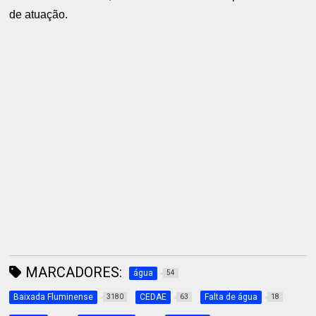
de atuação.
MARCADORES:
água
54
Baixada Fluminense
CEDAE
Falta de água
3180
63
18