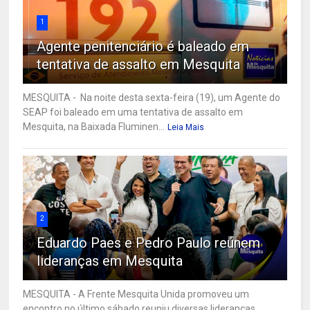
1
Agente penitenciário é baleado em
tentativa de assalto em Mesquita
MESQUITA - Na noite desta sexta-feira (19), um Agente do
SEAP foi baleado em uma tentativa de assalto em
Mesquita, na Baixada Fluminen...
Leia Mais
2
Eduardo Paes e Pedro Paulo reúnem
lideranças em Mesquita
MESQUITA - A Frente Mesquita Unida promoveu um
encontro no último sábado reuniu diversas lideranças