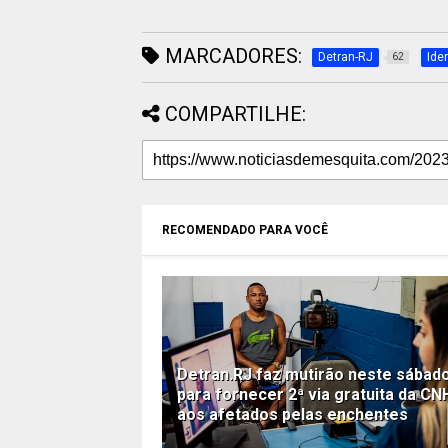
MARCADORES:
Detran-RJ
Iden
62
COMPARTILHE:
RECOMENDADO PARA VOCÊ
Detran.RJ faz mutirão neste sábad
para fornecer 2ª via gratuita da CN
aos afetados pelas enchentes