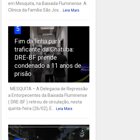
em Mesquita, na Baixada Fluminense. A
Clínica da Família São Jos...
Leia Mais
5
Fim da linha para
traficante da Chatuba:
DRE-BF prende
condenado a 11 anos de
prisão
MESQUITA – A Delegacia de Repressão
a Entorpecentes da Baixada Fluminense
( DRE-BF ) retirou de circulação, nesta
quinta-feira (26/02), E...
Leia Mais