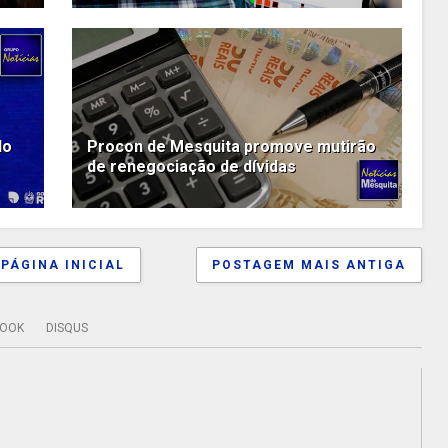
do
Procon de Mesquita promove mutirão
de renegociação de dívidas
PÁGINA INICIAL
POSTAGEM MAIS ANTIGA
BOOK
DISQUS