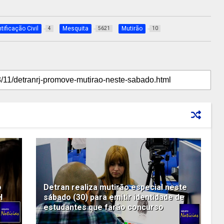
tificação Civil
Mesquita
Mutirão
4
5621
10
o
Detran realiza mutirão especial neste
H
sábado (30) para emitir identidade de
estudantes que farão concurso