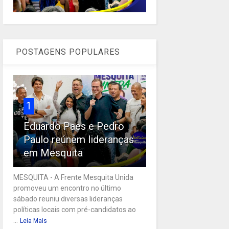
POSTAGENS POPULARES
1
Eduardo Paes e Pedro
Paulo reúnem lideranças
em Mesquita
MESQUITA - A Frente Mesquita Unida
promoveu um encontro no último
sábado reuniu diversas lideranças
políticas locais com pré-candidatos ao
...
Leia Mais