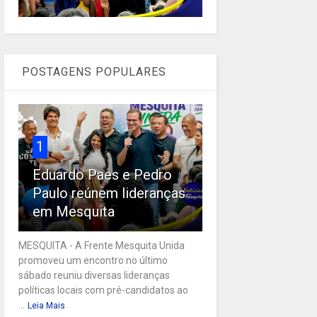
POSTAGENS POPULARES
1
Eduardo Paes e Pedro
Paulo reúnem lideranças
em Mesquita
MESQUITA - A Frente Mesquita Unida
promoveu um encontro no último
sábado reuniu diversas lideranças
políticas locais com pré-candidatos ao
...
Leia Mais