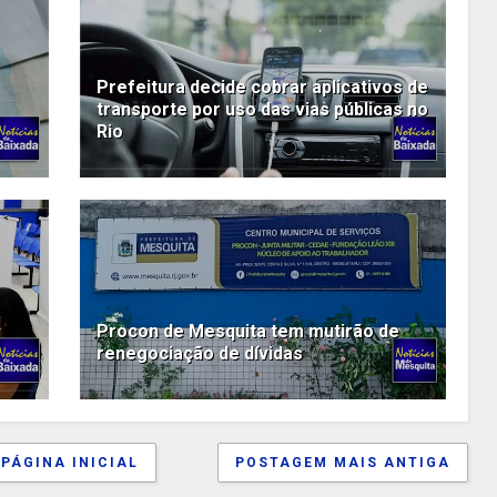
Prefeitura decide cobrar aplicativos de
transporte por uso das vias públicas no
Rio
Procon de Mesquita tem mutirão de
renegociação de dívidas
PÁGINA INICIAL
POSTAGEM MAIS ANTIGA