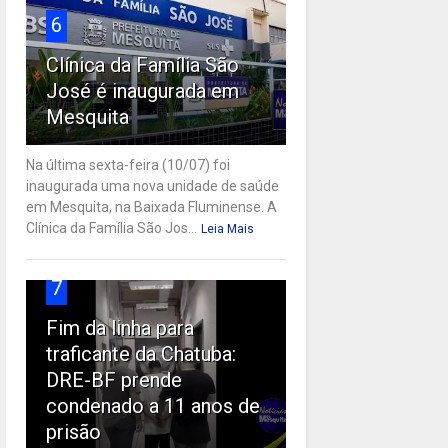
6
Clínica da Família São
José é inaugurada em
Mesquita
Na última sexta-feira (10/07) foi
inaugurada uma nova unidade de saúde
em Mesquita, na Baixada Fluminense. A
Clínica da Família São Jos...
Leia Mais
7
Fim da linha para
traficante da Chatuba:
DRE-BF prende
condenado a 11 anos de
prisão