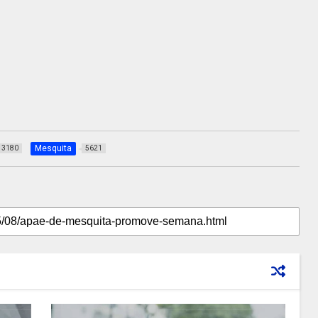
Mesquita
3180
5621