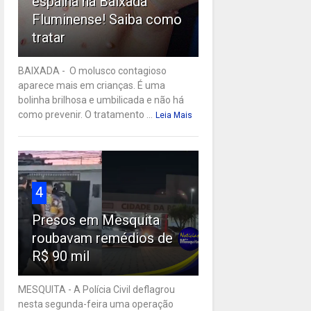
espalha na Baixada
Fluminense! Saiba como
tratar
BAIXADA - O molusco contagioso
aparece mais em crianças. É uma
bolinha brilhosa e umbilicada e não há
como prevenir. O tratamento ...
Leia Mais
4
Presos em Mesquita
roubavam remédios de
R$ 90 mil
MESQUITA - A Polícia Civil deflagrou
nesta segunda-feira uma operação