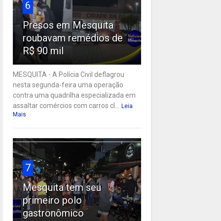
6
Presos em Mesquita
roubavam remédios de
R$ 90 mil
MESQUITA - A Polícia Civil deflagrou
nesta segunda-feira uma operação
contra uma quadrilha especializada em
assaltar comércios com carros cl...
Leia
Mais
7
Mesquita tem seu
primeiro polo
gastronômico