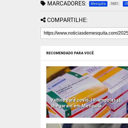
MARCADORES:
Mesquita
Of
5621
COMPARTILHE:
RECOMENDADO PARA VOCÊ
Vacina para covid-19: ampolas já
chegaram em Mesquita