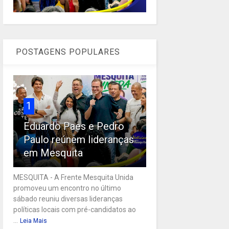
POSTAGENS POPULARES
1
Eduardo Paes e Pedro
Paulo reúnem lideranças
em Mesquita
MESQUITA - A Frente Mesquita Unida
promoveu um encontro no último
sábado reuniu diversas lideranças
políticas locais com pré-candidatos ao
...
Leia Mais