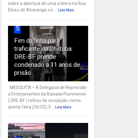
sobre a abertura de uma cratera na Rua
Eliseu de Alvarenga, no ...
Leia Mais
5
Fim da linha para
traficante da Chatuba:
DRE-BF prende
condenado a 11 anos de
prisão
MESQUITA – A Delegacia de Repressão
a Entorpecentes da Baixada Fluminense
( DRE-BF ) retirou de circulação, nesta
quinta-feira (26/02), E...
Leia Mais