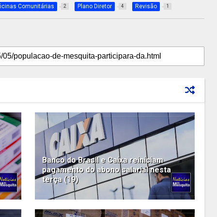
icinas Comunitárias
Plano Diretor
Revisão
2
4
1
Banco do Brasil e Caixa reiniciam
pagamento do abono salarial nesta
terça (19)