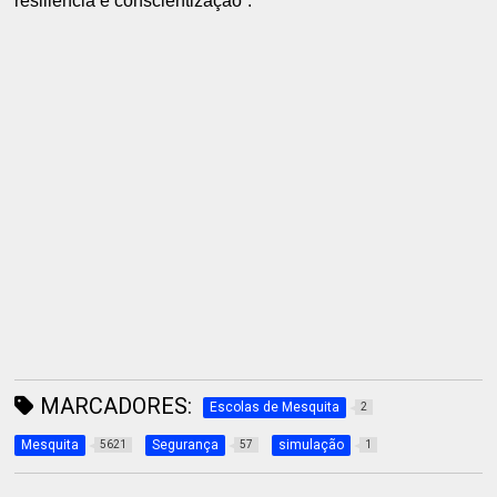
resiliência e conscientização”.
MARCADORES:
Escolas de Mesquita
2
Mesquita
Segurança
simulação
5621
57
1