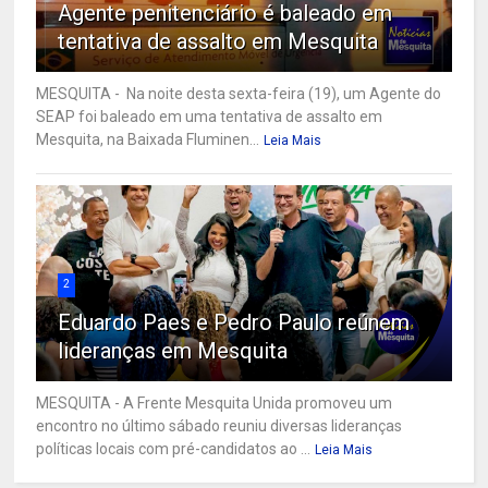
Agente penitenciário é baleado em
tentativa de assalto em Mesquita
MESQUITA - Na noite desta sexta-feira (19), um Agente do
SEAP foi baleado em uma tentativa de assalto em
Mesquita, na Baixada Fluminen...
Leia Mais
2
Eduardo Paes e Pedro Paulo reúnem
lideranças em Mesquita
MESQUITA - A Frente Mesquita Unida promoveu um
encontro no último sábado reuniu diversas lideranças
políticas locais com pré-candidatos ao ...
Leia Mais