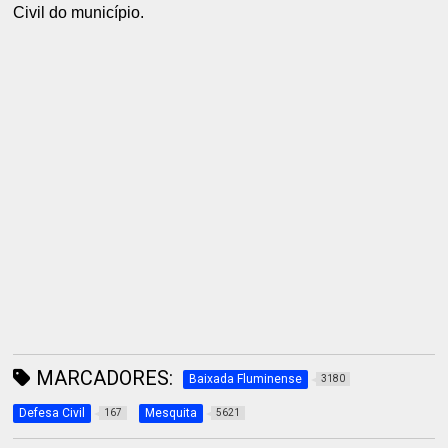
Civil do município.
MARCADORES:
Baixada Fluminense
3180
Defesa Civil
Mesquita
167
5621