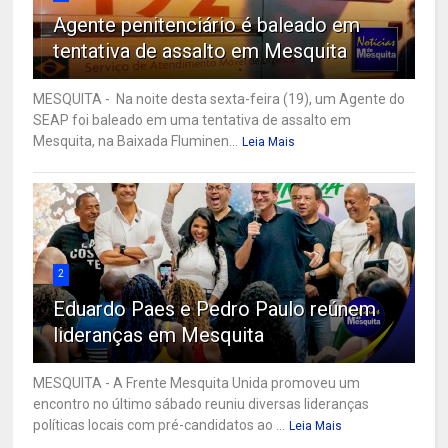
Agente penitenciário é baleado em
tentativa de assalto em Mesquita
MESQUITA - Na noite desta sexta-feira (19), um Agente do
SEAP foi baleado em uma tentativa de assalto em
Mesquita, na Baixada Fluminen...
Leia Mais
2
Eduardo Paes e Pedro Paulo reúnem
lideranças em Mesquita
MESQUITA - A Frente Mesquita Unida promoveu um
encontro no último sábado reuniu diversas lideranças
políticas locais com pré-candidatos ao ...
Leia Mais