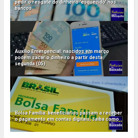
pedir o resgate do dinheiro 'esquecido' nos
bancos
Auxílio Emergencial: nascidos em março
podem sacar o dinheiro a partir desta
segunda (05)
Bolsa Família: beneficiários passam a receber
o pagamento em contas digitais; saiba como