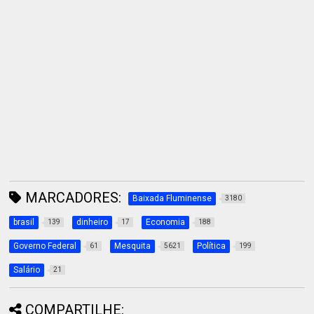
MARCADORES:
Baixada Fluminense
3180
brasil
dinheiro
Economia
139
17
188
Governo Federal
Mesquita
Política
61
5621
199
Salário
21
COMPARTILHE: