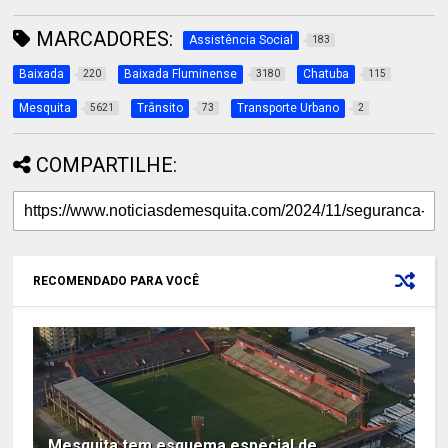
MARCADORES:
Assistência Social
183
Baixada
Baixada Fluminense
Chatuba
220
3180
115
Mesquita
Trânsito
Transporte Urbano
5621
73
2
COMPARTILHE:
RECOMENDADO PARA VOCÊ
Mesquita tem esquema especial de