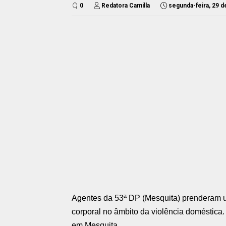
0
Redatora Camilla
segunda-feira, 29 d
Agentes da 53ª DP (Mesquita) prenderam um
corporal no âmbito da violência doméstica
em Mesquita.