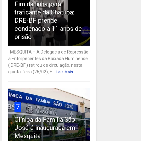
Fim da linha para
traficante da Chatuba:
DRE-BF prende
condenado a 11 anos de
prisão
MESQUITA – A Delegacia de Repressão
a Entorpecentes da Baixada Fluminense
( DRE-BF ) retirou de circulação, nesta
quinta-feira (26/02), E...
Leia Mais
7
Clínica da Família São
José é inaugurada em
Mesquita