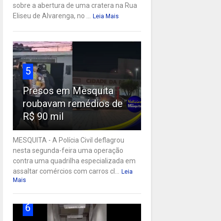
sobre a abertura de uma cratera na Rua
Eliseu de Alvarenga, no ...
Leia Mais
5
Presos em Mesquita
roubavam remédios de
R$ 90 mil
MESQUITA - A Polícia Civil deflagrou
nesta segunda-feira uma operação
contra uma quadrilha especializada em
assaltar comércios com carros cl...
Leia
Mais
6