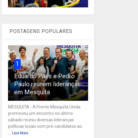
POSTAGENS POPULARES
1
Eduardo Paes e Pedro
Paulo reúnem lideranças
em Mesquita
MESQUITA - A Frente Mesquita Unida
promoveu um encontro no último
sábado reuniu diversas lideranças
políticas locais com pré-candidatos ao
...
Leia Mais