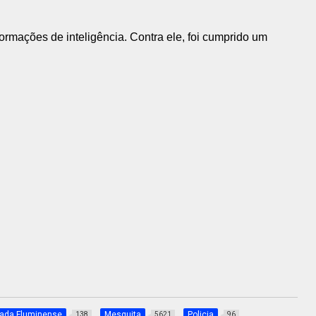
formações de inteligência. Contra ele, foi cumprido um
xada Fluminense
Mesquita
Policia
138
5621
96