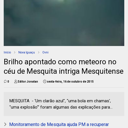
Início
Nova Iguaçu
Ovni
Brilho apontado como meteoro no
céu de Mesquita intriga Mesquitense
0
Editor Jonatan
sexta-feira, 16 de outubro de 2015
MESQUITA - 'Um clarão azul", "uma bola em chamas',
"uma explosão"' foram algumas das explicações para...
Monitoramento de Mesquita ajuda PM a recuperar