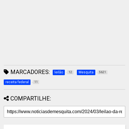
MARCADORES:
leilão
Mesquita
12
5621
receita federal
11
COMPARTILHE: