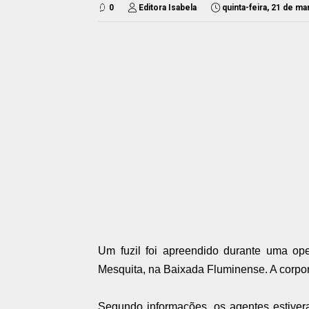
0
Editora Isabela
quinta-feira, 21 de m
Um fuzil foi apreendido durante uma ope
Mesquita, na Baixada Fluminense. A corpor
Segundo informações, os agentes estive