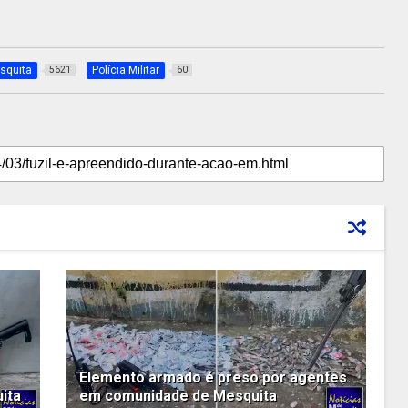
squita
Polícia Militar
5621
60
Elemento armado é preso por agentes
ita
em comunidade de Mesquita