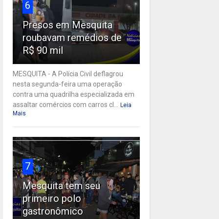
6
Presos em Mesquita
roubavam remédios de
R$ 90 mil
MESQUITA - A Polícia Civil deflagrou
nesta segunda-feira uma operação
contra uma quadrilha especializada em
assaltar comércios com carros cl...
Leia
Mais
7
Mesquita tem seu
primeiro polo
gastronômico