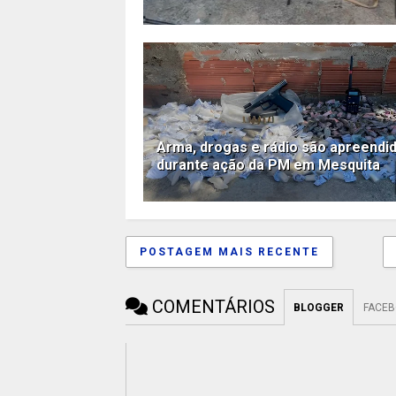
Arma, drogas e rádio são apreendi
durante ação da PM em Mesquita
POSTAGEM MAIS RECENTE
COMENTÁRIOS
BLOGGER
FACE