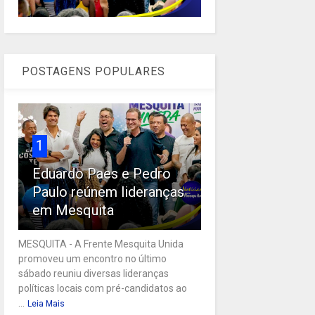
POSTAGENS POPULARES
1
Eduardo Paes e Pedro
Paulo reúnem lideranças
em Mesquita
MESQUITA - A Frente Mesquita Unida
promoveu um encontro no último
sábado reuniu diversas lideranças
políticas locais com pré-candidatos ao
...
Leia Mais