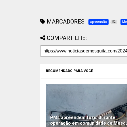
MARCADORES:
apreensão
Me
52
COMPARTILHE:
RECOMENDADO PARA VOCÊ
PMs apreendem fuzis durante
operação em comunidade de Mesqu