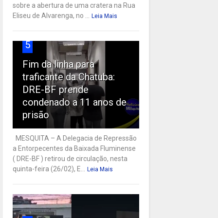
sobre a abertura de uma cratera na Rua
Eliseu de Alvarenga, no ...
Leia Mais
5
Fim da linha para
traficante da Chatuba:
DRE-BF prende
condenado a 11 anos de
prisão
MESQUITA – A Delegacia de Repressão
a Entorpecentes da Baixada Fluminense
( DRE-BF ) retirou de circulação, nesta
quinta-feira (26/02), E...
Leia Mais