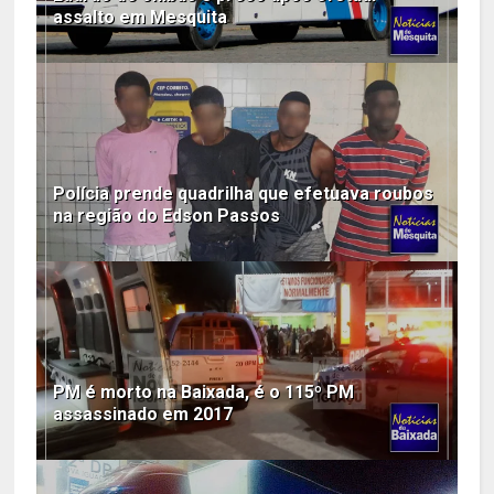
assalto em Mesquita
Polícia prende quadrilha que efetuava roubos
na região do Edson Passos
PM é morto na Baixada, é o 115º PM
assassinado em 2017