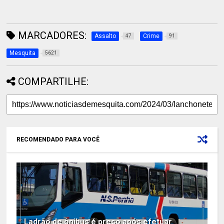
MARCADORES:
Assalto
Crime
47
91
Mesquita
5621
COMPARTILHE:
RECOMENDADO PARA VOCÊ
Ladrão de ônibus é preso após efetuar