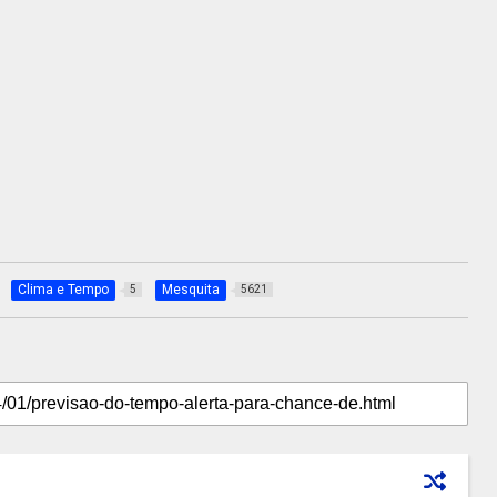
Clima e Tempo
Mesquita
5
5621