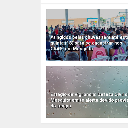
Atingidos pelas chuvas têm até est
quinta (18) para se cadastrar nos
CRAS, em Mesquita
Estágio de Vigilância: Defesa Civil 
Mesquita emite alerta devido previ
do tempo