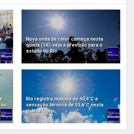
a
Nova onda de calor começa nesta
quinta (14); veja a previsão para o
estado do Rio
de
Rio registra máxima de 40,4°C e
são
sensação térmica de 53,6°C nesta
quarta (15)