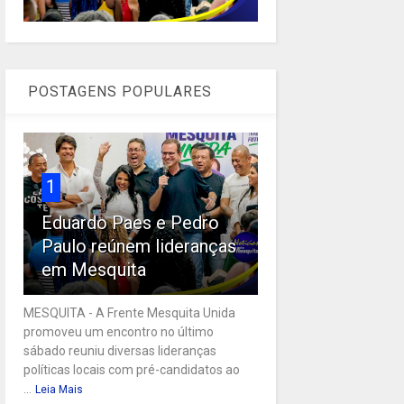
POSTAGENS POPULARES
1
Eduardo Paes e Pedro
Paulo reúnem lideranças
em Mesquita
MESQUITA - A Frente Mesquita Unida
promoveu um encontro no último
sábado reuniu diversas lideranças
políticas locais com pré-candidatos ao
...
Leia Mais