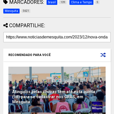
MARCADORES:
brasil
Clima e Tempo
139
5
Mesquita
5621
COMPARTILHE:
RECOMENDADO PARA VOCÊ
Atingidos pelas chuvas têm até esta quinta
(18) para se cadastrar nos CRAS, em
Mesquita