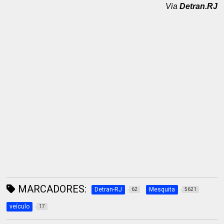
Via
Detran.RJ
MARCADORES:
Detran-RJ
Mesquita
62
5621
veículo
17