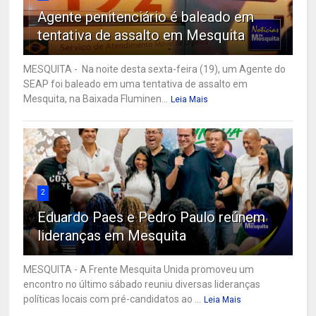
Agente penitenciário é baleado em
tentativa de assalto em Mesquita
MESQUITA - Na noite desta sexta-feira (19), um Agente do
SEAP foi baleado em uma tentativa de assalto em
Mesquita, na Baixada Fluminen...
Leia Mais
2
Eduardo Paes e Pedro Paulo reúnem
lideranças em Mesquita
MESQUITA - A Frente Mesquita Unida promoveu um
encontro no último sábado reuniu diversas lideranças
políticas locais com pré-candidatos ao ...
Leia Mais