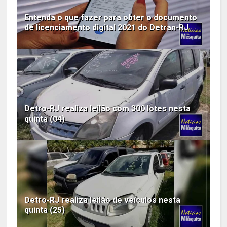
Entenda o que fazer para obter o documento
de licenciamento digital 2021 do Detran-RJ
Detro-RJ realiza leilão com 300 lotes nesta
quinta (04)
Detro-RJ realiza leilão de veículos nesta
quinta (25)