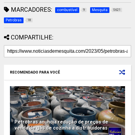
MARCADORES:
combustível
Mesquita
9
5621
Petrobras
18
COMPARTILHE:
RECOMENDADO PARA VOCÊ
Petrobras anuncia redução de preços de
venda de gás de cozinha a distribuidoras