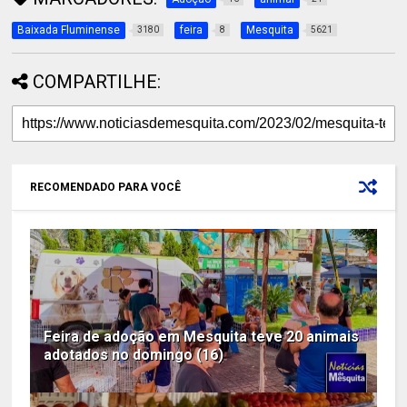
Baixada Fluminense
feira
Mesquita
3180
8
5621
COMPARTILHE:
RECOMENDADO PARA VOCÊ
Feira de adoção em Mesquita teve 20 animais
adotados no domingo (16)