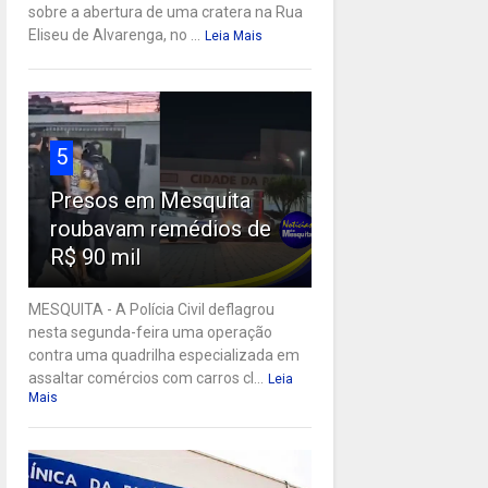
sobre a abertura de uma cratera na Rua
Eliseu de Alvarenga, no ...
Leia Mais
5
Presos em Mesquita
roubavam remédios de
R$ 90 mil
MESQUITA - A Polícia Civil deflagrou
nesta segunda-feira uma operação
contra uma quadrilha especializada em
assaltar comércios com carros cl...
Leia
Mais