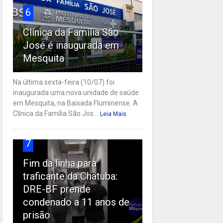
6
Clínica da Família São
José é inaugurada em
Mesquita
Na última sexta-feira (10/07) foi
inaugurada uma nova unidade de saúde
em Mesquita, na Baixada Fluminense. A
Clínica da Família São Jos...
Leia Mais
7
Fim da linha para
traficante da Chatuba:
DRE-BF prende
condenado a 11 anos de
prisão