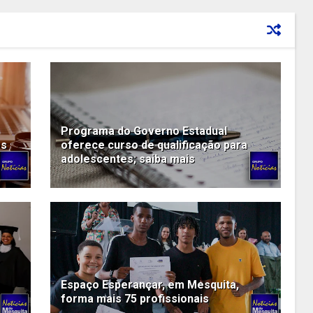
Programa do Governo Estadual
os
oferece curso de qualificação para
adolescentes; saiba mais
Espaço Esperançar, em Mesquita,
forma mais 75 profissionais