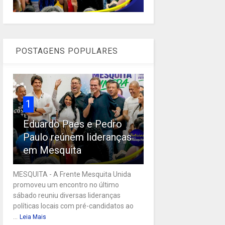
POSTAGENS POPULARES
1
Eduardo Paes e Pedro
Paulo reúnem lideranças
em Mesquita
MESQUITA - A Frente Mesquita Unida
promoveu um encontro no último
sábado reuniu diversas lideranças
políticas locais com pré-candidatos ao
...
Leia Mais