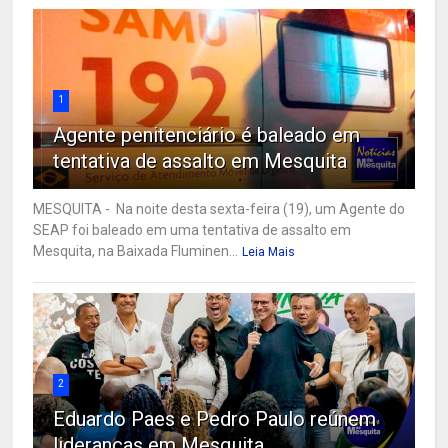
1
Agente penitenciário é baleado em
tentativa de assalto em Mesquita
MESQUITA - Na noite desta sexta-feira (19), um Agente do
SEAP foi baleado em uma tentativa de assalto em
Mesquita, na Baixada Fluminen...
Leia Mais
2
Eduardo Paes e Pedro Paulo reúnem
lideranças em Mesquita