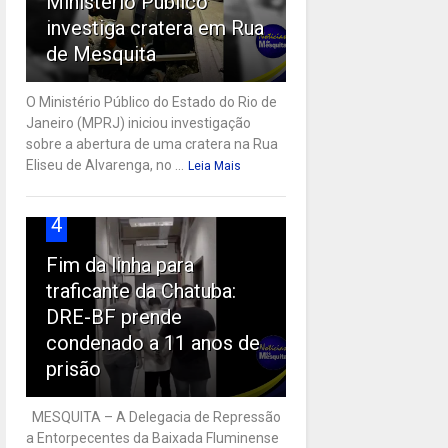
Ministério Público
investiga cratera em Rua
de Mesquita
O Ministério Público do Estado do Rio de
Janeiro (MPRJ) iniciou investigação
sobre a abertura de uma cratera na Rua
Eliseu de Alvarenga, no ...
Leia Mais
4
Fim da linha para
traficante da Chatuba:
DRE-BF prende
condenado a 11 anos de
prisão
MESQUITA – A Delegacia de Repressão
a Entorpecentes da Baixada Fluminense