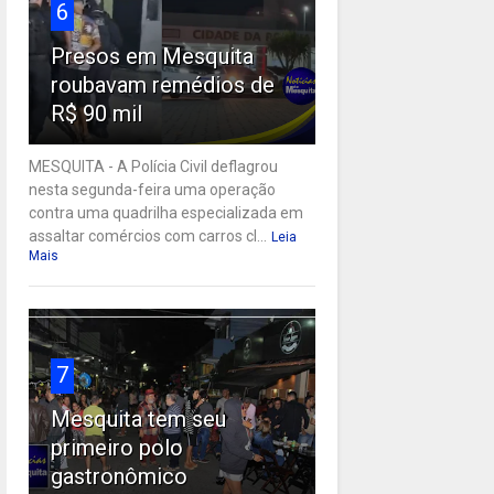
6
Presos em Mesquita
roubavam remédios de
R$ 90 mil
MESQUITA - A Polícia Civil deflagrou
nesta segunda-feira uma operação
contra uma quadrilha especializada em
assaltar comércios com carros cl...
Leia
Mais
7
Mesquita tem seu
primeiro polo
gastronômico