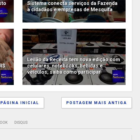
sto
Sistema conecta serviços da Fazenda
a cidadãos e empresas de Mesquita
Leilão da Receita tem nova edição com
 R$
celulares, notebooks, bebidas e
veículos; saiba como participar
PÁGINA INICIAL
POSTAGEM MAIS ANTIGA
BOOK
DISQUS