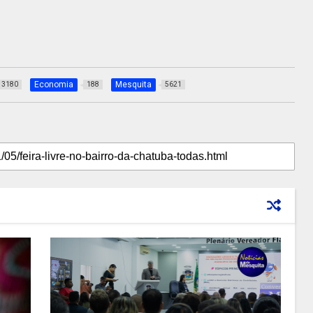
Economia
Mesquita
3180
188
5621