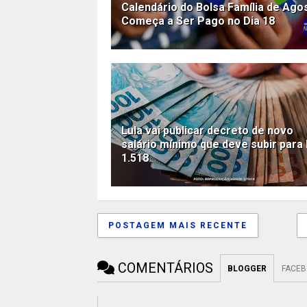
Calendário do Bolsa Família de Ago
Começa a Ser Pago no Dia 18
Lula vai publicar decreto de novo
salário mínimo que deve subir para
1.518
POSTAGEM MAIS RECENTE
COMENTÁRIOS
BLOGGER
FACE