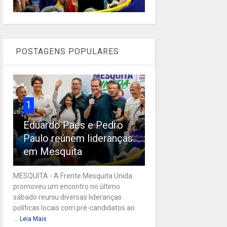
POSTAGENS POPULARES
1
Eduardo Paes e Pedro
Paulo reúnem lideranças
em Mesquita
MESQUITA - A Frente Mesquita Unida
promoveu um encontro no último
sábado reuniu diversas lideranças
políticas locais com pré-candidatos ao
...
Leia Mais