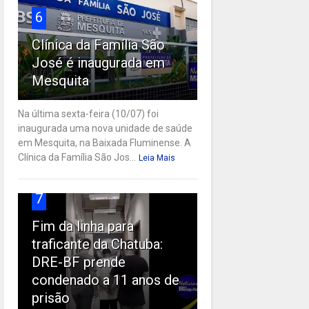
6
Clínica da Família São
José é inaugurada em
Mesquita
Na última sexta-feira (10/07) foi
inaugurada uma nova unidade de saúde
em Mesquita, na Baixada Fluminense. A
Clínica da Família São Jos...
Leia Mais
7
Fim da linha para
traficante da Chatuba:
DRE-BF prende
condenado a 11 anos de
prisão