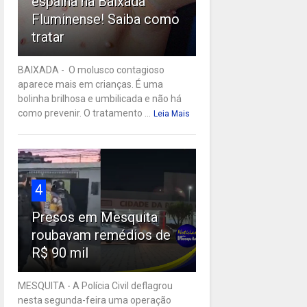
espalha na Baixada
Fluminense! Saiba como
tratar
BAIXADA - O molusco contagioso
aparece mais em crianças. É uma
bolinha brilhosa e umbilicada e não há
como prevenir. O tratamento ...
Leia Mais
4
Presos em Mesquita
roubavam remédios de
R$ 90 mil
MESQUITA - A Polícia Civil deflagrou
nesta segunda-feira uma operação