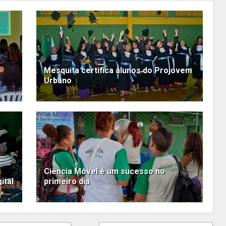
Mesquita certifica alunos do Projovem
Urbano
Ciência Móvel é um sucesso no
ital
primeiro dia