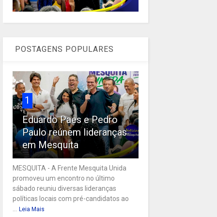
POSTAGENS POPULARES
1
Eduardo Paes e Pedro
Paulo reúnem lideranças
em Mesquita
MESQUITA - A Frente Mesquita Unida
promoveu um encontro no último
sábado reuniu diversas lideranças
políticas locais com pré-candidatos ao
...
Leia Mais