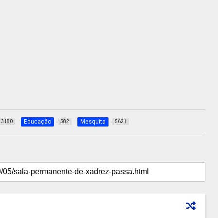
Educação
Mesquita
3180
582
5621