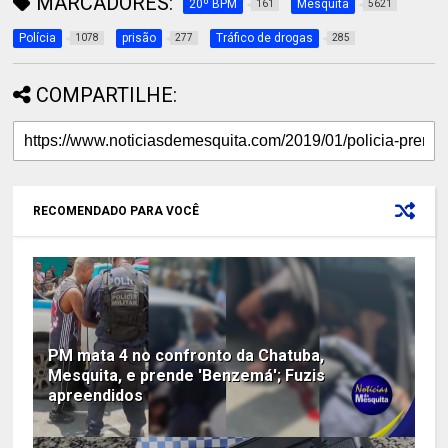
MARCADORES:
20º BPM
Mesquita
161
5621
Polícia
prisão
Tráfico de drogas
1078
277
285
COMPARTILHE:
RECOMENDADO PARA VOCÊ
PM mata 4 no confronto da Chatuba,
Mesquita, e prende 'Benzemá'; Fuzis
apreendidos