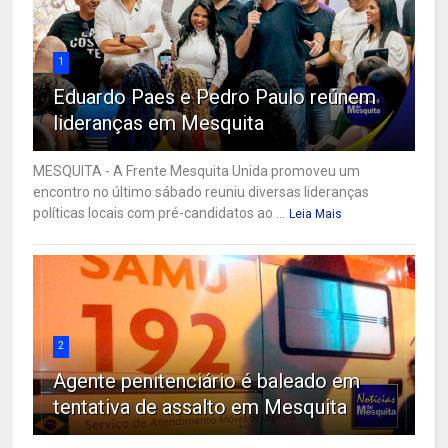
1
Eduardo Paes e Pedro Paulo reúnem
lideranças em Mesquita
MESQUITA - A Frente Mesquita Unida promoveu um
encontro no último sábado reuniu diversas lideranças
políticas locais com pré-candidatos ao ...
Leia Mais
2
Agente penitenciário é baleado em
tentativa de assalto em Mesquita