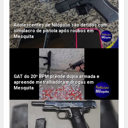
Adolescentes de Nilópolis são detidos com
simulacro de pistola após roubos em
Mesquita
GAT do 20º BPM prende dupla armada e
apreende metralhadora e drogas em
Mesquita