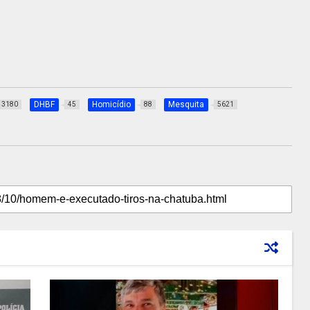
DHBF
Homicídio
Mesquita
3180
45
88
5621