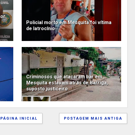
tor
Policial morto em Mesquita foi vítima
de latrocínio
Criminosos que atacaram bar em
Mesquita estavam atrás de Barriga,
suposto justiceiro
PÁGINA INICIAL
POSTAGEM MAIS ANTIGA