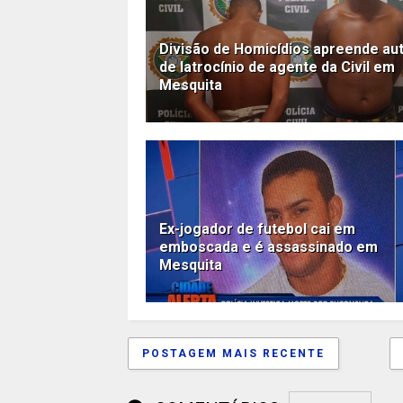
Divisão de Homicídios apreende au
de latrocínio de agente da Civil em
Mesquita
Ex-jogador de futebol cai em
emboscada e é assassinado em
Mesquita
POSTAGEM MAIS RECENTE