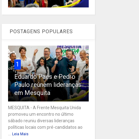
POSTAGENS POPULARES
1
Eduardo Paes e Pedro
Paulo reúnem lideranças
em Mesquita
MESQUITA - A Frente Mesquita Unida
promoveu um encontro no último
sábado reuniu diversas lideranças
políticas locais com pré-candidatos ao
...
Leia Mais