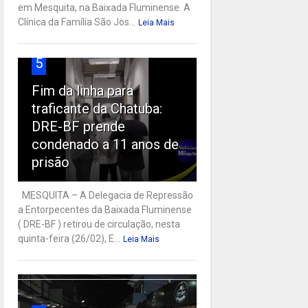
em Mesquita, na Baixada Fluminense. A
Clínica da Família São Jos...
Leia Mais
5
Fim da linha para
traficante da Chatuba:
DRE-BF prende
condenado a 11 anos de
prisão
MESQUITA – A Delegacia de Repressão
a Entorpecentes da Baixada Fluminense
( DRE-BF ) retirou de circulação, nesta
quinta-feira (26/02), E...
Leia Mais