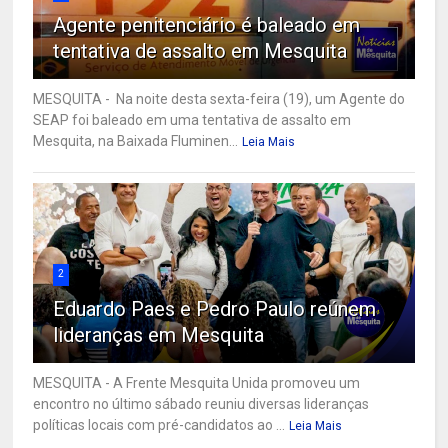
Agente penitenciário é baleado em
tentativa de assalto em Mesquita
MESQUITA - Na noite desta sexta-feira (19), um Agente do
SEAP foi baleado em uma tentativa de assalto em
Mesquita, na Baixada Fluminen...
Leia Mais
2
Eduardo Paes e Pedro Paulo reúnem
lideranças em Mesquita
MESQUITA - A Frente Mesquita Unida promoveu um
encontro no último sábado reuniu diversas lideranças
políticas locais com pré-candidatos ao ...
Leia Mais