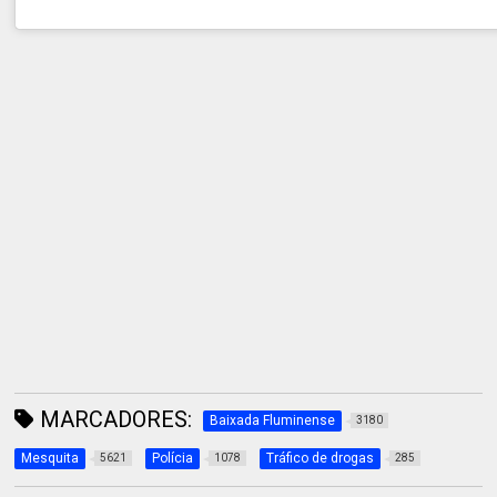
MARCADORES:
Baixada Fluminense
3180
Mesquita
Polícia
Tráfico de drogas
5621
1078
285