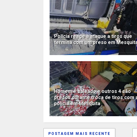
Polícia reage a ataque a tiros que
termina com um preso em Mesquit
Homem é baleado e outros 4 são
presos durante troca de tiros com 
polícia em Mesquita
POSTAGEM MAIS RECENTE