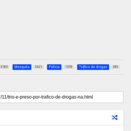
Mesquita
Polícia
Tráfico de drogas
3180
5621
1078
285