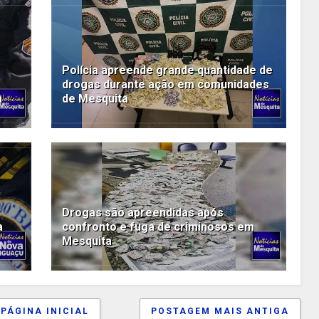
Polícia apreende grande quantidade de
drogas durante ação em comunidades
a
de Mesquita
Drogas são apreendidas após
a
confronto e fuga de criminosos em
Mesquita
PÁGINA INICIAL
POSTAGEM MAIS ANTIGA