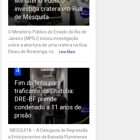
Ministério Público
investiga cratera em Rua
de Mesquita
O Ministério Público do Estado do Rio de
Janeiro (MPRJ) iniciou investigação
sobre a abertura de uma cratera na Rua
Eliseu de Alvarenga, no ...
Leia Mais
4
Fim da linha para
traficante da Chatuba:
DRE-BF prende
condenado a 11 anos de
prisão
MESQUITA – A Delegacia de Repressão
a Entorpecentes da Baixada Fluminense