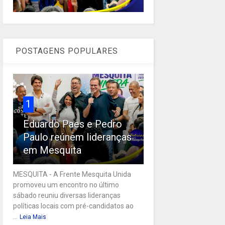
POSTAGENS POPULARES
1
Eduardo Paes e Pedro
Paulo reúnem lideranças
em Mesquita
MESQUITA - A Frente Mesquita Unida
promoveu um encontro no último
sábado reuniu diversas lideranças
políticas locais com pré-candidatos ao
...
Leia Mais