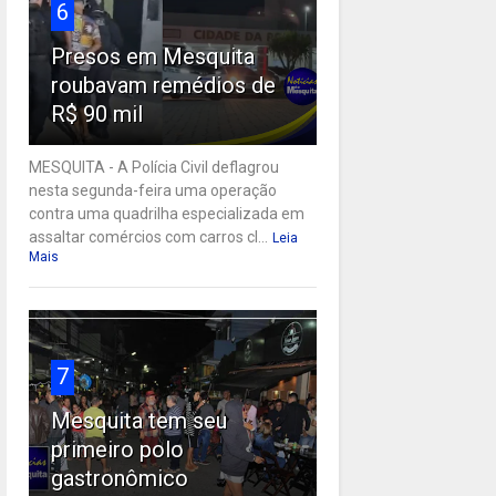
6
Presos em Mesquita
roubavam remédios de
R$ 90 mil
MESQUITA - A Polícia Civil deflagrou
nesta segunda-feira uma operação
contra uma quadrilha especializada em
assaltar comércios com carros cl...
Leia
Mais
7
Mesquita tem seu
primeiro polo
gastronômico