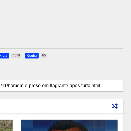
lícia
Roubo
1078
85