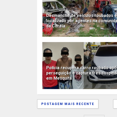
Desmanche de veículos roubados é
localizado por agentes na comunid
da Coréia
Polícia recupera carro roubado ap
perseguição e captura três suspei
em Mesquita
POSTAGEM MAIS RECENTE