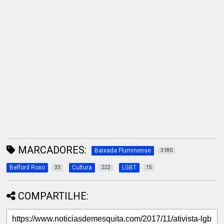
MARCADORES:
Baixada Fluminense
3180
Belford Roxo
Cultura
LGBT
33
222
15
COMPARTILHE: