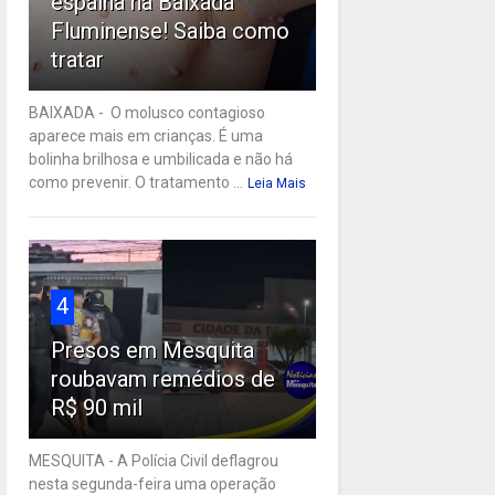
espalha na Baixada
Fluminense! Saiba como
tratar
BAIXADA - O molusco contagioso
aparece mais em crianças. É uma
bolinha brilhosa e umbilicada e não há
como prevenir. O tratamento ...
Leia Mais
4
Presos em Mesquita
roubavam remédios de
R$ 90 mil
MESQUITA - A Polícia Civil deflagrou
nesta segunda-feira uma operação