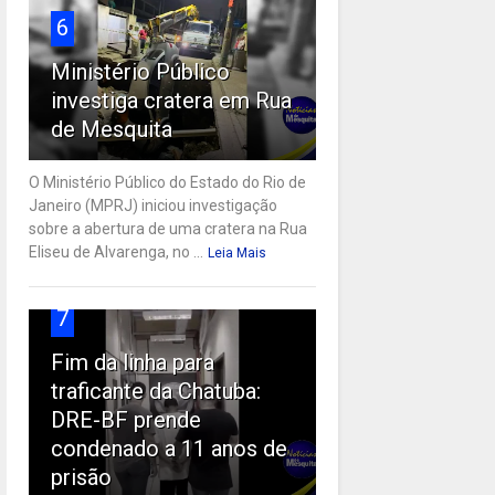
6
Ministério Público
investiga cratera em Rua
de Mesquita
O Ministério Público do Estado do Rio de
Janeiro (MPRJ) iniciou investigação
sobre a abertura de uma cratera na Rua
Eliseu de Alvarenga, no ...
Leia Mais
7
Fim da linha para
traficante da Chatuba:
DRE-BF prende
condenado a 11 anos de
prisão