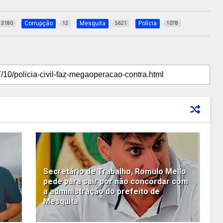
Corrupção
Mesquita
Polícia
3180
12
5621
1078
Secretário de Trabalho, Romulo Mello
pede para sair por não concordar com
a administração do prefeito de
Mesquita