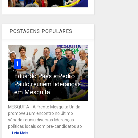
POSTAGENS POPULARES
1
Eduardo Paes e Pedro
Paulo reúnem lideranças
em Mesquita
MESQUITA - A Frente Mesquita Unida
promoveu um encontro no último
sábado reuniu diversas lideranças
políticas locais com pré-candidatos ao
...
Leia Mais