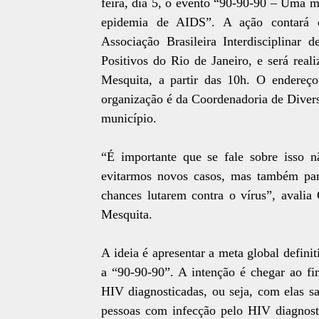
feira, dia 5, o evento “90-90-90 – Uma m
epidemia de AIDS”. A ação contará co
Associação Brasileira Interdisciplin
Positivos do Rio de Janeiro, e será real
Mesquita, a partir das 10h. O endereç
organização é da Coordenadoria de Divers
município.
“É importante que se fale sobre isso n
evitarmos novos casos, mas também pa
chances lutarem contra o vírus”, avalia 
Mesquita.
A ideia é apresentar a meta global defin
a “90-90-90”. A intenção é chegar ao 
HIV diagnosticadas, ou seja, com elas s
pessoas com infecção pelo HIV diagnostic