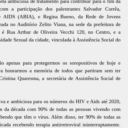
eta ambiciosa de tratamento para contribuir para o fim da
m a participação dos palestrantes Salvador Corrêa,
ar de AIDS (ABIA), e Regina Bueno, da Rede de Jovens
izada no Auditório Zelito Viana, na sede da prefeitura de
o é Rua Arthur de Oliveira Vecchi 120, no Centro, e a
idade Sexual da cidade, vinculada à Assistência Social do
ão apenas para protegermos os soropositivos de hoje e
ra honrarmos a memória de todos que partiram sem ter
Cristina Quaresma, a secretária de Assistência Social de
itiva e ambiciosa para os números do HIV e Aids até 2020,
fim da década com 90% de todas as pessoas vivendo com
abendo que têm o vírus. Além disso, ter 90% de todas as
ada recebendo terapia antirretroviral ininterruptamente.