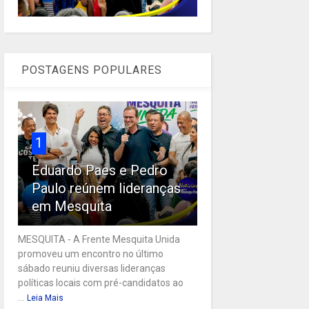
POSTAGENS POPULARES
1
Eduardo Paes e Pedro
Paulo reúnem lideranças
em Mesquita
MESQUITA - A Frente Mesquita Unida
promoveu um encontro no último
sábado reuniu diversas lideranças
políticas locais com pré-candidatos ao
...
Leia Mais