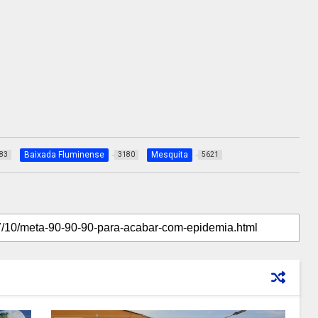
Baixada Fluminense
Mesquita
83
3180
5621