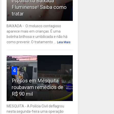
espalha na Baixada
Fluminense! Saiba como
tratar
BAIXADA - O molusco contagioso
aparece mais em crianças. É uma
bolinha brilhosa e umbilicada e não há
como prevenir. O tratamento ...
Leia Mais
4
Presos em Mesquita
roubavam remédios de
R$ 90 mil
MESQUITA - A Polícia Civil deflagrou
nesta segunda-feira uma operação