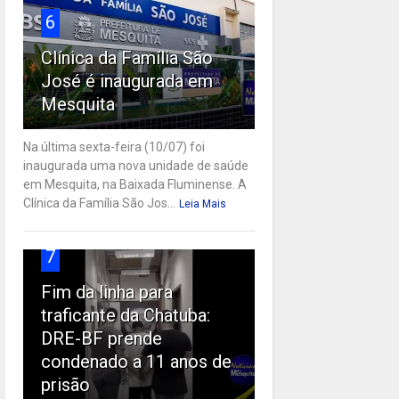
6
Clínica da Família São
José é inaugurada em
Mesquita
Na última sexta-feira (10/07) foi
inaugurada uma nova unidade de saúde
em Mesquita, na Baixada Fluminense. A
Clínica da Família São Jos...
Leia Mais
7
Fim da linha para
traficante da Chatuba:
DRE-BF prende
condenado a 11 anos de
prisão