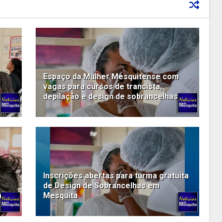
Espaço da Mulher Mesquitense com
vagas para cursos de trancista,
depilação e design de sobrancelhas
Inscrições abertas para turma gratuita
de Design de Sobrancelhas em
a
Mesquita