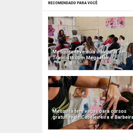
RECOMENDADO PARA VOCÊ
Mesquita teve aula inaugural de
Trancista com Mega Hair
Mesquita tem vagas para cursos
gratuitos de Cabeleireira e Barbeir