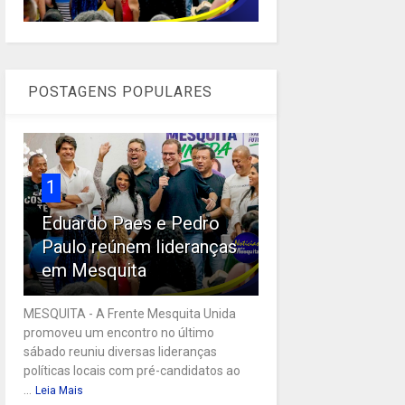
POSTAGENS POPULARES
1
Eduardo Paes e Pedro
Paulo reúnem lideranças
em Mesquita
MESQUITA - A Frente Mesquita Unida
promoveu um encontro no último
sábado reuniu diversas lideranças
políticas locais com pré-candidatos ao
...
Leia Mais