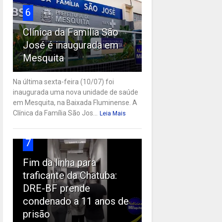
6
Clínica da Família São
José é inaugurada em
Mesquita
Na última sexta-feira (10/07) foi
inaugurada uma nova unidade de saúde
em Mesquita, na Baixada Fluminense. A
Clínica da Família São Jos...
Leia Mais
7
Fim da linha para
traficante da Chatuba:
DRE-BF prende
condenado a 11 anos de
prisão