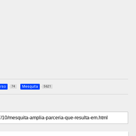
rso
Mesquita
74
5621