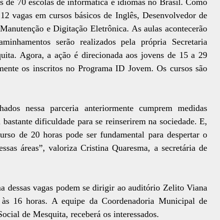
 de 70 escolas de informática e idiomas no Brasil. Como
 212 vagas em cursos básicos de Inglês, Desenvolvedor de
anutenção e Digitação Eletrônica. As aulas acontecerão
inhamentos serão realizados pela própria Secretaria
uita. Agora, a ação é direcionada aos jovens de 15 a 29
mente os inscritos no Programa ID Jovem. Os cursos são
hados nessa parceria anteriormente cumprem medidas
 bastante dificuldade para se reinserirem na sociedade. E,
rso de 20 horas pode ser fundamental para despertar o
ssas áreas”, valoriza Cristina Quaresma, a secretária de
a dessas vagas podem se dirigir ao auditório Zelito Viana
 às 16 horas. A equipe da Coordenadoria Municipal de
Social de Mesquita, receberá os interessados.