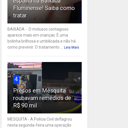
espalha na Baixada
Fluminense! Saiba como
tratar
BAIXADA - O molusco contagioso
aparece mais em crianças. É uma
bolinha brilhosa e umbilicada e não há
como prevenir. O tratamento ...
Leia Mais
4
Presos em Mesquita
roubavam remédios de
R$ 90 mil
MESQUITA - A Polícia Civil deflagrou
nesta segunda-feira uma operação