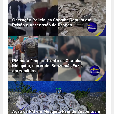
Operação Policial na Chatuba Resulta em
Prisão e Apreensão de Drogas
PM mata 4 no confronto da Chatuba,
Mesquita, e prende 'Benzemá'; Fuzis
apreendidos
Ação da PM em Mesquita Prende Suspeitos e