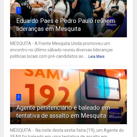
1
Eduardo Paes e Pedro Paulo reúnem
lideranças em Mesquita
MESQUITA - A Frente Mesquita Unida promoveu um
encontro no último sábado reuniu diversas lideranças
políticas locais com pré-candidatos ao ...
Leia Mais
2
Agente penitenciário é baleado em
tentativa de assalto em Mesquita
MESQUITA - Na noite desta sexta-feira (19), um Agente do
SEAP foi baleado em uma tentativa de assalto em