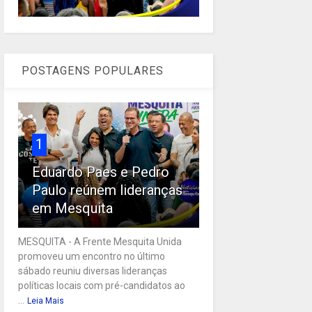
POSTAGENS POPULARES
1
Eduardo Paes e Pedro
Paulo reúnem lideranças
em Mesquita
MESQUITA - A Frente Mesquita Unida
promoveu um encontro no último
sábado reuniu diversas lideranças
políticas locais com pré-candidatos ao
...
Leia Mais