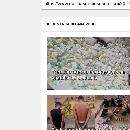
RECOMENDADO PARA VOCÊ
Três são presos em operação na
Chatuba de Mesquita
Dupla é detida com arma e drogas 