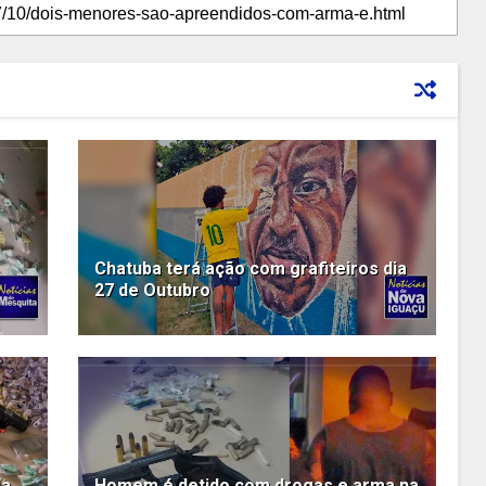
Chatuba terá ação com grafiteiros dia
27 de Outubro
na
Homem é detido com drogas e arma na