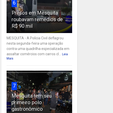
6
Presos em Mesquita
roubavam remédios de
R$ 90 mil
MESQUITA - A Polícia Civil deflagrou
nesta segunda-feira uma operação
contra uma quadrilha especializada em
assaltar comércios com carros cl...
Leia
Mais
7
Mesquita tem seu
primeiro polo
gastronômico