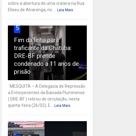
sobre a abertura de uma cratera na Rua
Eliseu de Alvarenga, no ...
Leia Mais
5
Fim da linha para
traficante da Chatuba:
DRE-BF prende
condenado a 11 anos de
prisão
MESQUITA – A Delegacia de Repressão
a Entorpecentes da Baixada Fluminense
( DRE-BF ) retirou de circulação, nesta
quinta-feira (26/02), E...
Leia Mais