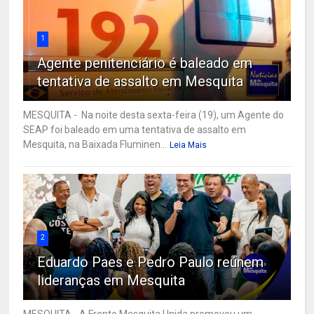
1
Agente penitenciário é baleado em
tentativa de assalto em Mesquita
MESQUITA - Na noite desta sexta-feira (19), um Agente do
SEAP foi baleado em uma tentativa de assalto em
Mesquita, na Baixada Fluminen...
Leia Mais
2
Eduardo Paes e Pedro Paulo reúnem
lideranças em Mesquita
MESQUITA - A Frente Mesquita Unida promoveu um