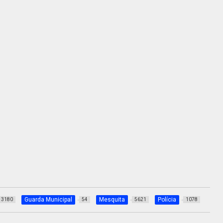
Guarda Municipal
Mesquita
Polícia
3180
54
5621
1078