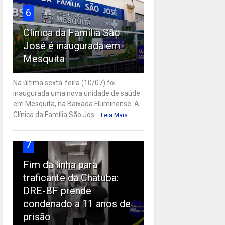
6
Clínica da Família São
José é inaugurada em
Mesquita
Na última sexta-feira (10/07) foi
inaugurada uma nova unidade de saúde
em Mesquita, na Baixada Fluminense. A
Clínica da Família São Jos...
Leia Mais
7
Fim da linha para
traficante da Chatuba:
DRE-BF prende
condenado a 11 anos de
prisão