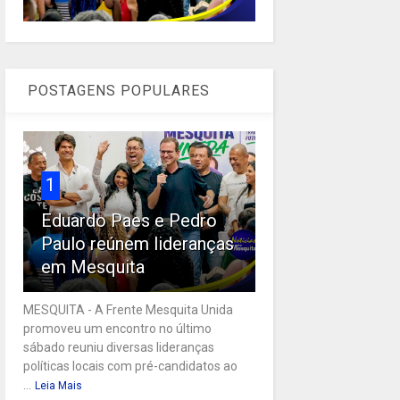
POSTAGENS POPULARES
1
Eduardo Paes e Pedro
Paulo reúnem lideranças
em Mesquita
MESQUITA - A Frente Mesquita Unida
promoveu um encontro no último
sábado reuniu diversas lideranças
políticas locais com pré-candidatos ao
...
Leia Mais