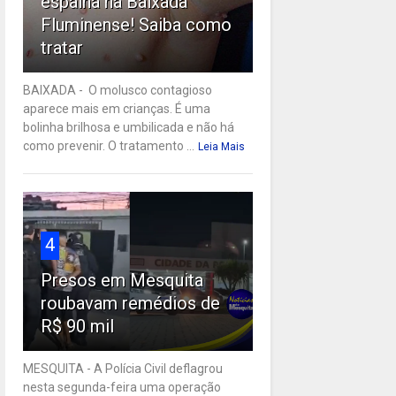
espalha na Baixada
Fluminense! Saiba como
tratar
BAIXADA - O molusco contagioso
aparece mais em crianças. É uma
bolinha brilhosa e umbilicada e não há
como prevenir. O tratamento ...
Leia Mais
4
Presos em Mesquita
roubavam remédios de
R$ 90 mil
MESQUITA - A Polícia Civil deflagrou
nesta segunda-feira uma operação