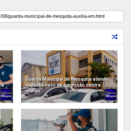
Guarda Municipal de Mesquita atende
za
suposto caso de agressão contra
mulher