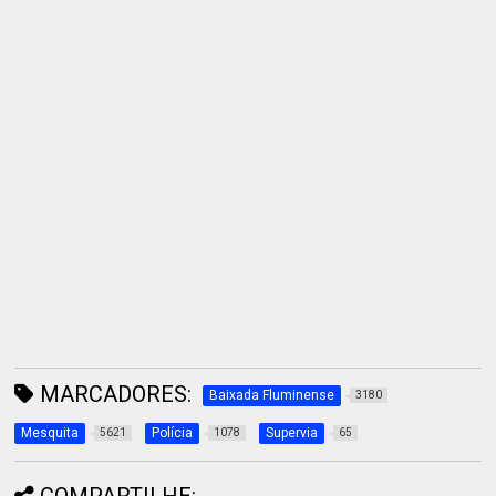
MARCADORES:
Baixada Fluminense
3180
Mesquita
Polícia
Supervia
5621
1078
65