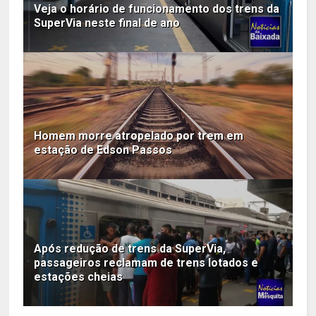
Veja o horário de funcionamento dos trens da
SuperVia neste final de ano
Homem morre atropelado por trem em
estação de Edson Passos
Após redução de trens da SuperVia,
passageiros reclamam de trens lotados e
estações cheias