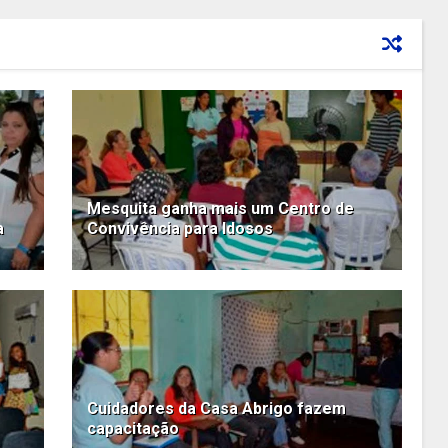
Mesquita ganha mais um Centro de
a
Convivência para Idosos
Cuidadores da Casa Abrigo fazem
capacitação