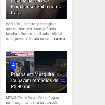
espalha na Baixada
Fluminense! Saiba como
tratar
BAIXADA - O molusco contagioso
aparece mais em crianças. É uma
bolinha brilhosa e umbilicada e não há
como prevenir. O tratamento ...
Leia Mais
4
Presos em Mesquita
roubavam remédios de
R$ 90 mil
MESQUITA - A Polícia Civil deflagrou
nesta segunda-feira uma operação