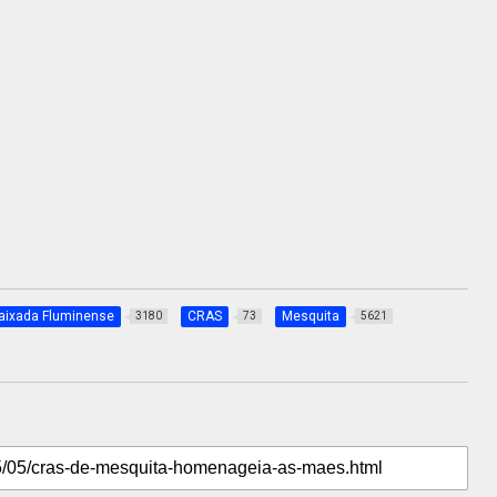
aixada Fluminense
CRAS
Mesquita
3180
73
5621