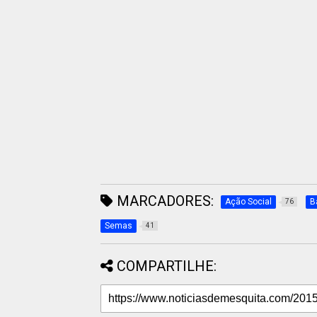
MARCADORES:
Ação Social
B
76
Semas
41
COMPARTILHE: