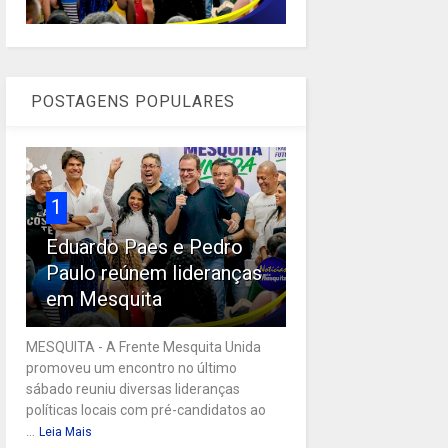
POSTAGENS POPULARES
1
Eduardo Paes e Pedro
Paulo reúnem lideranças
em Mesquita
MESQUITA - A Frente Mesquita Unida
promoveu um encontro no último
sábado reuniu diversas lideranças
políticas locais com pré-candidatos ao
...
Leia Mais