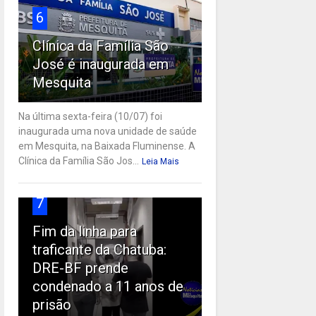
6
Clínica da Família São
José é inaugurada em
Mesquita
Na última sexta-feira (10/07) foi
inaugurada uma nova unidade de saúde
em Mesquita, na Baixada Fluminense. A
Clínica da Família São Jos...
Leia Mais
7
Fim da linha para
traficante da Chatuba:
DRE-BF prende
condenado a 11 anos de
prisão