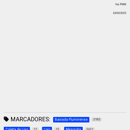
Via PMM
10/02/2015
MARCADORES:
Baixada Fluminense
3180
Coleta de Lixo
Lixo
Mesquita
12
15
5621