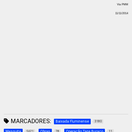
Via PMM
11/11/2014
MARCADORES:
Baixada Fluminense
3180
Mesquita
Obras
Operação Tapa Buraco
5621
78
11