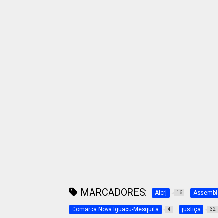
MARCADORES:
Alerj
Assemble
16
Comarca Nova Iguaçu-Mesquita
justiça
4
32