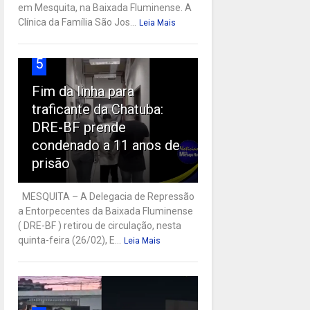
em Mesquita, na Baixada Fluminense. A
Clínica da Família São Jos...
Leia Mais
5
Fim da linha para
traficante da Chatuba:
DRE-BF prende
condenado a 11 anos de
prisão
MESQUITA – A Delegacia de Repressão
a Entorpecentes da Baixada Fluminense
( DRE-BF ) retirou de circulação, nesta
quinta-feira (26/02), E...
Leia Mais