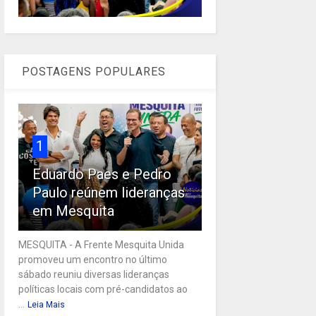
POSTAGENS POPULARES
1
Eduardo Paes e Pedro
Paulo reúnem lideranças
em Mesquita
MESQUITA - A Frente Mesquita Unida
promoveu um encontro no último
sábado reuniu diversas lideranças
políticas locais com pré-candidatos ao
...
Leia Mais