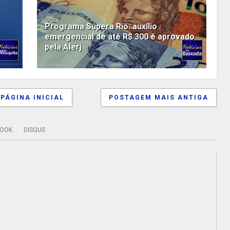
Programa Supera Rio: auxílio
emergencial de até R$ 300 é aprovado
pela Alerj
PÁGINA INICIAL
POSTAGEM MAIS ANTIGA
BOOK
DISQUS