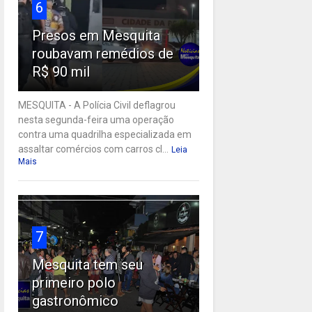
6
Presos em Mesquita
roubavam remédios de
R$ 90 mil
MESQUITA - A Polícia Civil deflagrou
nesta segunda-feira uma operação
contra uma quadrilha especializada em
assaltar comércios com carros cl...
Leia
Mais
7
Mesquita tem seu
primeiro polo
gastronômico