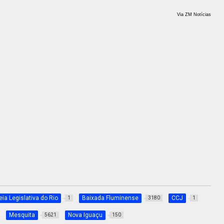
Via ZM Notícias
ia Legislativa do Rio
Baixada Fluminense
CCJ
1
3180
1
Mesquita
Nova Iguaçu
5621
150